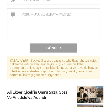
GÖNDER
YASAL UYARI!
Suç teşkil edecek, yasadışı, tehditkar, rahatsız edici,
hakaret ve küfür içeren, aşağılayıcı, küçük düşürücü, kaba,
pornografik, ahlaka aykırı, kişilik haklarına zarar verici ya da benzeri
niteliklerde içeriklerden doğan her türlü mali, hukuki, cezai, idari
sorumluluk içeriği gönderen kişiye aittir.
Ali Ekber Çiçek’in Ömrü Saza, Söze
Ve Anadolu’ya Adandı