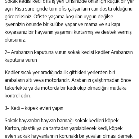
Sokak kedisi kedi ofis iş yeri Ofisinizde onlar için küçük bir yer
açın. Kısa süre içinde tüm ofis çalışanların can dostu olduğunu
göreceksiniz. Ofiste yaşama koşulları uygun değilse
işyerinizin önünde bir kulübe yapar ve mama ve su kapı
koyarsanız bir hayvanın yaşamını kurtarmış ve destek vermiş
olursunuz.
2– Arabanızın kaputuna vurun sokak kedisi kediler Arabanızın
kaputuna vurun
Kediler sıcak yer aradığında ilk gittikleri yerlerden biri
arabaların altı veya motorlarıdır. Arabanızı çalıştırmadan önce
tekerlekte ya da motorda bir kedi olup olmadığını mutlaka
kontrol edin.
3– Kedi – köpek evleri yapın
Sokak hayvanları hayvan barınağı sokak kedileri köpek
Karton, plastik ya da tahtadan yapılabilecek kedi, köpek
evleri sokak hayvanlarının korunaklı bir yuvaları olması demek.