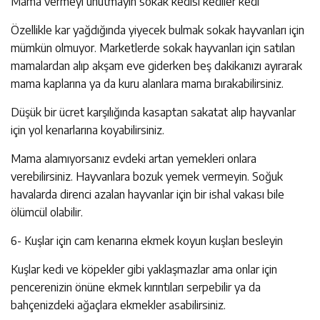
Mama vermeyi unutmayın sokak kedisi kediler kedi
Özellikle kar yağdığında yiyecek bulmak sokak hayvanları için
mümkün olmuyor. Marketlerde sokak hayvanları için satılan
mamalardan alıp akşam eve giderken beş dakikanızı ayırarak
mama kaplarına ya da kuru alanlara mama bırakabilirsiniz.
Düşük bir ücret karşılığında kasaptan sakatat alıp hayvanlar
için yol kenarlarına koyabilirsiniz.
Mama alamıyorsanız evdeki artan yemekleri onlara
verebilirsiniz. Hayvanlara bozuk yemek vermeyin. Soğuk
havalarda direnci azalan hayvanlar için bir ishal vakası bile
ölümcül olabilir.
6- Kuşlar için cam kenarına ekmek koyun kuşları besleyin
Kuşlar kedi ve köpekler gibi yaklaşmazlar ama onlar için
pencerenizin önüne ekmek kırıntıları serpebilir ya da
bahçenizdeki ağaçlara ekmekler asabilirsiniz.