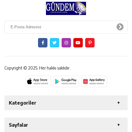
Copyright © 2025. Her hakkı saklıdır.
Kategoriler
ERZİNCAN
GENEL
EKONOMİ
SAĞLIK
Sayfalar
ÖZEL HABER
ETKİNLİK