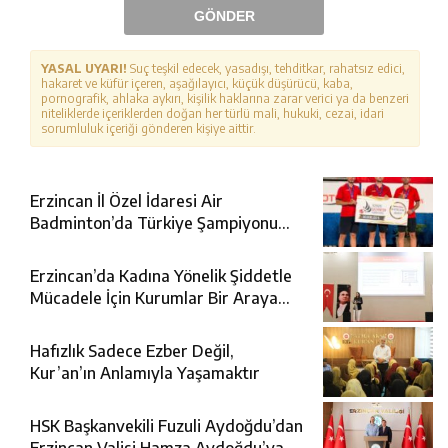
GÖNDER
YASAL UYARI!
Suç teşkil edecek, yasadışı, tehditkar, rahatsız edici,
hakaret ve küfür içeren, aşağılayıcı, küçük düşürücü, kaba,
pornografik, ahlaka aykırı, kişilik haklarına zarar verici ya da benzeri
niteliklerde içeriklerden doğan her türlü mali, hukuki, cezai, idari
sorumluluk içeriği gönderen kişiye aittir.
Erzincan İl Özel İdaresi Air
Badminton’da Türkiye Şampiyonu
Oldu
Erzincan’da Kadına Yönelik Şiddetle
Mücadele İçin Kurumlar Bir Araya
Geldi
Hafızlık Sadece Ezber Değil,
Kur’an’ın Anlamıyla Yaşamaktır
HSK Başkanvekili Fuzuli Aydoğdu’dan