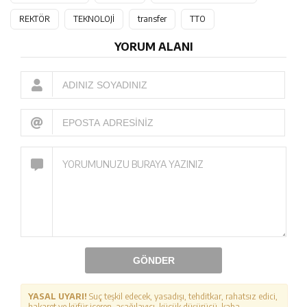
REKTÖR
TEKNOLOJİ
transfer
TTO
YORUM ALANI
GÖNDER
YASAL UYARI!
Suç teşkil edecek, yasadışı, tehditkar, rahatsız edici,
hakaret ve küfür içeren, aşağılayıcı, küçük düşürücü, kaba,