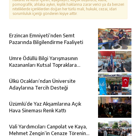
pornografik, ahlaka aykırı, kişilik haklarına zarar verici ya da benzeri
niteliklerde içeriklerden doğan her türlü mali, hukuki, cezai, idari
sorumluluk içeriği gönderen kişiye aittir.
Erzincan Emniyeti’nden Semt
Pazarında Bilgilendirme Faaliyeti
Umre Ödüllü Bilgi Yarışmasının
Kazananları Kutsal Topraklara
Uğurlandı
Ülkü Ocakları’ndan Üniversite
Adaylarına Tercih Desteği
Üzümlü’de Yaz Akşamlarına Açık
Hava Sineması Renk Kattı
Vali Yardımcıları Canpolat ve Kaya,
Mehmet Zengin’in Cenaze Törenine