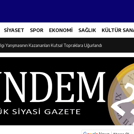
Tenis Takımı ANALİG’de Yarı Final Biletini Aldı
SİYASET
SPOR
EKONOMİ
SAĞLIK
KÜLTÜR SAN
eti’nden Semt Pazarında Bilgilendirme Faaliyeti
lgi Yarışmasının Kazananları Kutsal Topraklara Uğurlandı
ndan Üniversite Adaylarına Tercih Desteği
Akşamlarına Açık Hava Sineması Renk Kattı
arı Canpolat ve Kaya, Mehmet Zengin’in Cenaze Törenine Katıldı
et Furkan Taşkıran, Tamer Asansör’ün Açılışına Katıldı
larına Ziyaret: Burhan İşliyen Erzincan’da Kur’an Kursu Öğrencileriyle Bu