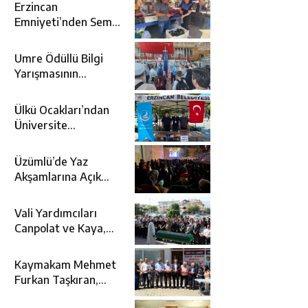
Erzincan
Emniyeti’nden Semt
Pazarında
Bilgilendirme
Umre Ödüllü Bilgi
Faaliyeti
Yarışmasının
Kazananları Kutsal
Topraklara
Ülkü Ocakları’ndan
Uğurlandı
Üniversite
Adaylarına Tercih
Desteği
Üzümlü’de Yaz
Akşamlarına Açık
Hava Sineması Renk
Kattı
Vali Yardımcıları
Canpolat ve Kaya,
Mehmet Zengin’in
Cenaze Törenine
Kaymakam Mehmet
Katıldı
Furkan Taşkıran,
Tamer Asansör’ün