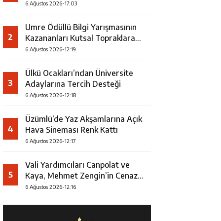
Faaliyeti
6 Ağustos 2026-17:03
Umre Ödüllü Bilgi Yarışmasının
2
Kazananları Kutsal Topraklara
Uğurlandı
6 Ağustos 2026-12:19
Ülkü Ocakları’ndan Üniversite
3
Adaylarına Tercih Desteği
6 Ağustos 2026-12:18
Üzümlü’de Yaz Akşamlarına Açık
4
Hava Sineması Renk Kattı
6 Ağustos 2026-12:17
Vali Yardımcıları Canpolat ve
5
Kaya, Mehmet Zengin’in Cenaze
Törenine Katıldı
6 Ağustos 2026-12:16