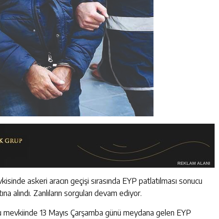
isinde askeri aracın geçişi sırasında EYP patlatılması sonucu
tına alındı. Zanlıların sorguları devam ediyor.
olu mevkiinde 13 Mayıs Çarşamba günü meydana gelen EYP