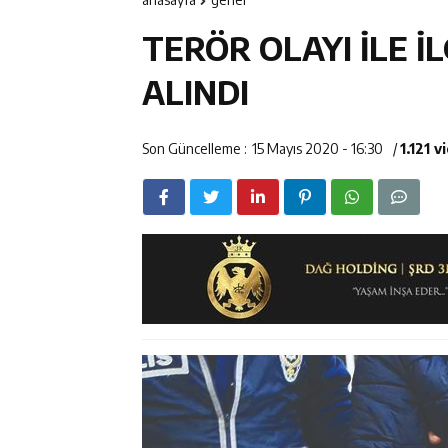
12:14
ETSO Başkan A
TERÖR OLAYI İLE İL
12:14
Erzincan’da Ar
ALINDI
12:13
Erzincan Erkek 
Son Güncelleme :
15 Mayıs 2020 - 16:30
/
1.121 
17:03
Erzincan Emniy