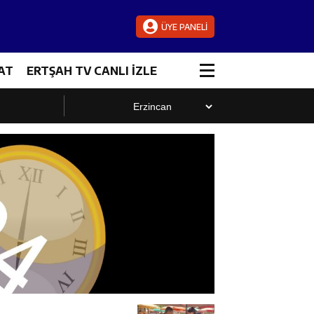
ÜYE PANELİ
AT
ERTŞAH TV CANLI İZLE
luştu