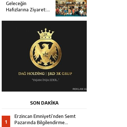
Açılışına Katıldı
Geleceğin
Hafızlarına Ziyaret:
Burhan İşliyen
Erzincan’da Kur’an
Kursu Öğrencileriyle
Buluştu
SON DAKİKA
Erzincan Emniyeti’nden Semt
1
Pazarında Bilgilendirme