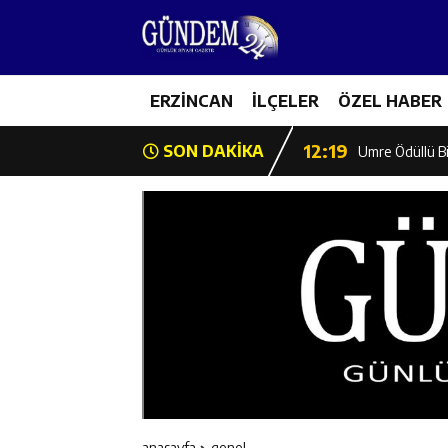
12:13
Erzincan Erkek 
17:03
ERZİNCAN
İLÇELER
ÖZEL HABER
Erzincan Emniy
12:19
SON DAKİKA
Umre Ödüllü Bi
12:18
Ülkü Ocakları’
12:17
Üzümlü’de Yaz 
12:16
Vali Yardımcıl
12:16
Kaymakam Mehm
12:15
Geleceğin Hafız
anasayfa
genel