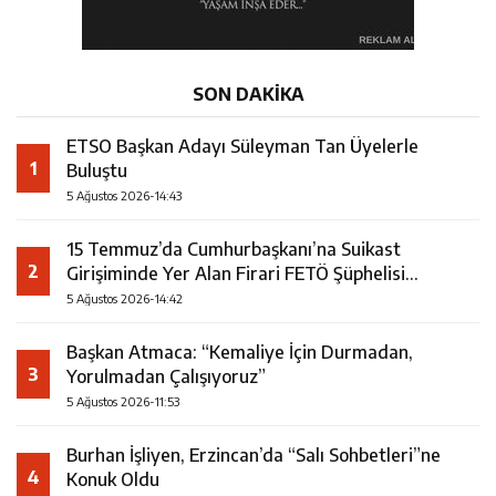
SON DAKİKA
ETSO Başkan Adayı Süleyman Tan Üyelerle
1
Buluştu
5 Ağustos 2026-14:43
15 Temmuz’da Cumhurbaşkanı’na Suikast
2
Girişiminde Yer Alan Firari FETÖ Şüphelisi
Yakalandı
5 Ağustos 2026-14:42
Başkan Atmaca: “Kemaliye İçin Durmadan,
3
Yorulmadan Çalışıyoruz”
5 Ağustos 2026-11:53
Burhan İşliyen, Erzincan’da “Salı Sohbetleri”ne
4
Konuk Oldu