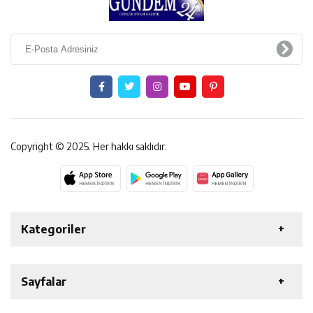
Copyright © 2025. Her hakkı saklıdır.
Kategoriler
ERZİNCAN
GENEL
EKONOMİ
SAĞLIK
Sayfalar
ÖZEL HABER
ETKİNLİK