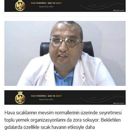
11:45
Kemah’da Sultanmelik Giriş Mevkii Yol Genişletme
11:44
Kemaliye’de Kadına Yönelik Şiddetle Mücadele Eğitimi
Çalışmaları Başladı
14:43
ETSO Başkan Adayı Süleyman Tan Üyelerle Buluştu
Düzenlendi
Hava sıcaklarının mevsim normallerinin üzerinde seyretmesi
toplu yemek organizasyonlarını da zora sokuyor. Bekletilen
gıdalarda özellikle sıcak havanın etkisiyle daha