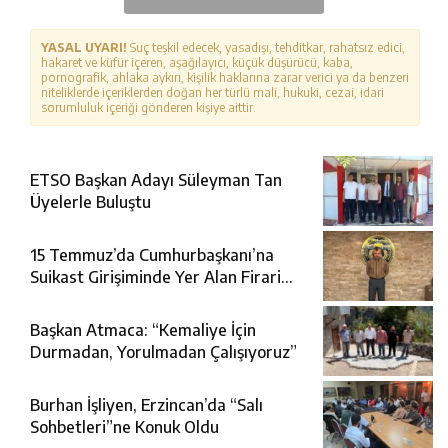
YASAL UYARI!
Suç teşkil edecek, yasadışı, tehditkar, rahatsız edici,
hakaret ve küfür içeren, aşağılayıcı, küçük düşürücü, kaba,
pornografik, ahlaka aykırı, kişilik haklarına zarar verici ya da benzeri
niteliklerde içeriklerden doğan her türlü mali, hukuki, cezai, idari
sorumluluk içeriği gönderen kişiye aittir.
ETSO Başkan Adayı Süleyman Tan
Üyelerle Buluştu
15 Temmuz’da Cumhurbaşkanı’na
Suikast Girişiminde Yer Alan Firari
FETÖ Şüphelisi Yakalandı
Başkan Atmaca: “Kemaliye İçin
Durmadan, Yorulmadan Çalışıyoruz”
Burhan İşliyen, Erzincan’da “Salı
Sohbetleri”ne Konuk Oldu