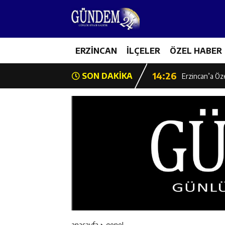
14:22
Milli Badminto
14:26
ERZİNCAN
İLÇELER
ÖZEL HABER
Geleceğin Üret
14:26
SON DAKİKA
Erzincan’a Öz
14:25
Erzincan’da O
14:25
İl Müdürü Ünal
14:24
İlk Durak Med
14:24
Erzincan Aile
14:23
Değer Erzinca
anasayfa
genel