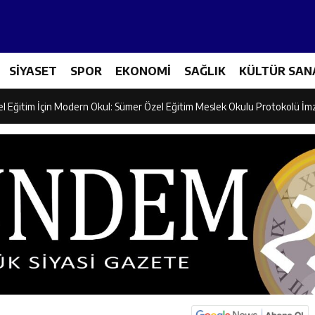
ncular Erzincan Ticaret Ve Sanayi Odası’nı Ziyaret Etti
SİYASET
SPOR
EKONOMİ
SAĞLIK
KÜLTÜR SAN
icileri Tarım Teknolojileriyle Tanışıyor
el Eğitim İçin Modern Okul: Sümer Özel Eğitim Meslek Okulu Protokolü İm
rman Yangını Tatbikatı Gerçeğini Aratmadı
an’dan Zengin Ailesine Taziye Ziyareti
ine Müdafii Fahreddin Paşa’nın Kızının Kabri
 ve Sosyal Hizmetler İl Müdürlüğünde Değerlendirme Toplantısı
n Projesi Kapsamında Öğrencilere Güvenlik Eğitimi