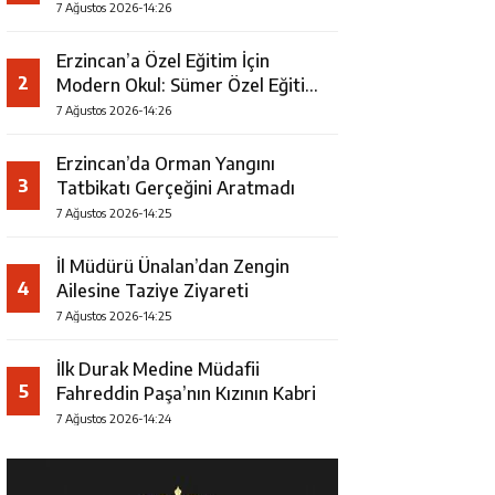
7 Ağustos 2026-14:26
Erzincan’a Özel Eğitim İçin
2
Modern Okul: Sümer Özel Eğitim
Meslek Okulu Protokolü
7 Ağustos 2026-14:26
İmzalandı
Erzincan’da Orman Yangını
3
Tatbikatı Gerçeğini Aratmadı
7 Ağustos 2026-14:25
İl Müdürü Ünalan’dan Zengin
4
Ailesine Taziye Ziyareti
7 Ağustos 2026-14:25
İlk Durak Medine Müdafii
5
Fahreddin Paşa’nın Kızının Kabri
7 Ağustos 2026-14:24