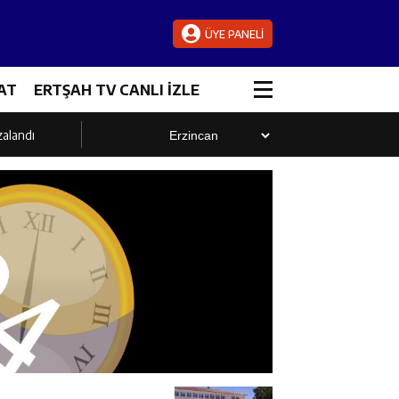
ÜYE PANELİ
AT
ERTŞAH TV CANLI İZLE
zalandı