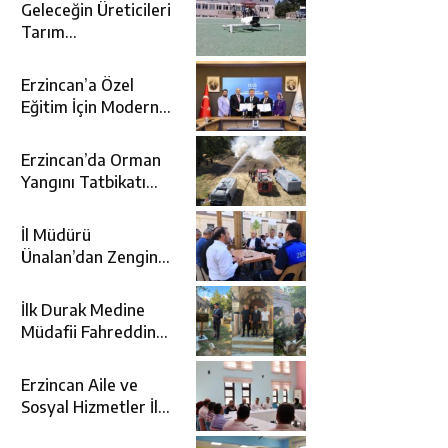
Geleceğin Üreticileri
Tarım
Teknolojileriyle
Tanışıyor
Erzincan’a Özel
Eğitim İçin Modern
Okul: Sümer Özel
Eğitim Meslek Okulu
Erzincan’da Orman
Protokolü İmzalandı
Yangını Tatbikatı
Gerçeğini Aratmadı
İl Müdürü
Ünalan’dan Zengin
Ailesine Taziye
Ziyareti
İlk Durak Medine
Müdafii Fahreddin
Paşa’nın Kızının
Kabri
Erzincan Aile ve
Sosyal Hizmetler İl
Müdürlüğünde