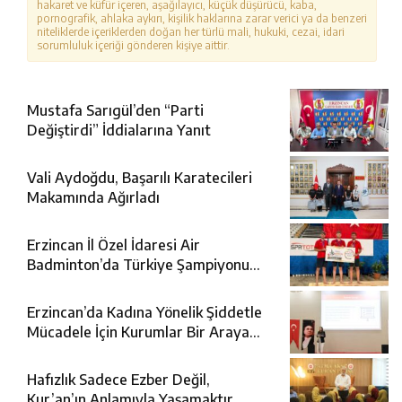
hakaret ve küfür içeren, aşağılayıcı, küçük düşürücü, kaba,
pornografik, ahlaka aykırı, kişilik haklarına zarar verici ya da benzeri
niteliklerde içeriklerden doğan her türlü mali, hukuki, cezai, idari
sorumluluk içeriği gönderen kişiye aittir.
Mustafa Sarıgül’den “Parti
Değiştirdi” İddialarına Yanıt
Vali Aydoğdu, Başarılı Karatecileri
Makamında Ağırladı
Erzincan İl Özel İdaresi Air
Badminton’da Türkiye Şampiyonu
Oldu
Erzincan’da Kadına Yönelik Şiddetle
Mücadele İçin Kurumlar Bir Araya
Geldi
Hafızlık Sadece Ezber Değil,
Kur’an’ın Anlamıyla Yaşamaktır