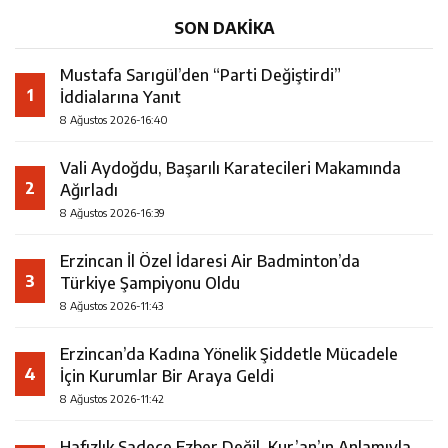
SON DAKİKA
Mustafa Sarıgül’den “Parti Değiştirdi”
1
İddialarına Yanıt
8 Ağustos 2026-16:40
Vali Aydoğdu, Başarılı Karatecileri Makamında
2
Ağırladı
8 Ağustos 2026-16:39
Erzincan İl Özel İdaresi Air Badminton’da
3
Türkiye Şampiyonu Oldu
8 Ağustos 2026-11:43
Erzincan’da Kadına Yönelik Şiddetle Mücadele
4
İçin Kurumlar Bir Araya Geldi
8 Ağustos 2026-11:42
Hafızlık Sadece Ezber Değil, Kur’an’ın Anlamıyla