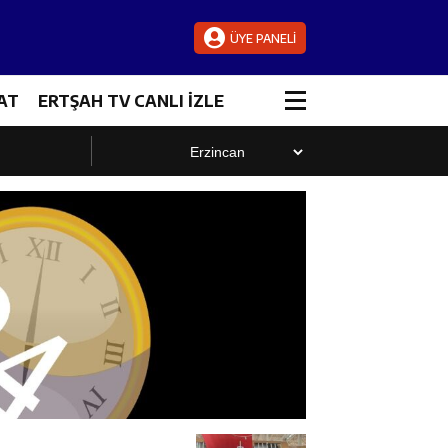
ÜYE PANELİ
AT
ERTŞAH TV CANLI İZLE
luştu