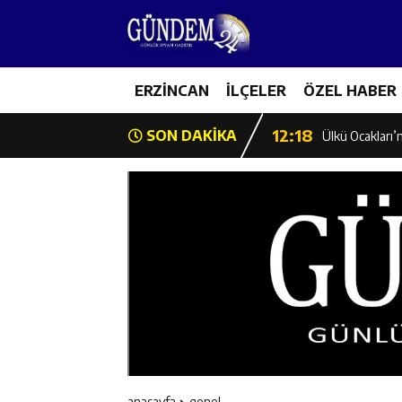
12:12
Erzincan Emniy
12:19
ERZİNCAN
İLÇELER
ÖZEL HABER
Umre Ödüllü Bi
12:18
SON DAKİKA
Ülkü Ocakları’
12:17
Üzümlü’de Yaz 
12:16
Vali Yardımcıl
12:16
Kaymakam Mehm
12:15
Geleceğin Hafız
12:14
ETSO Başkan A
anasayfa
genel