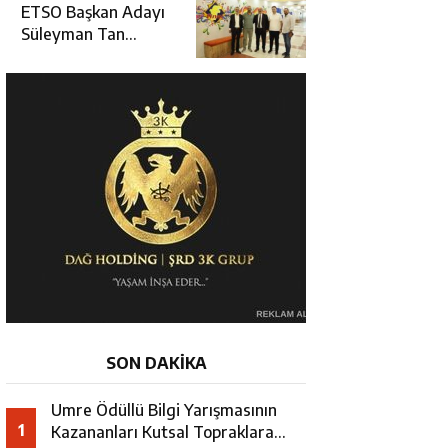
Erzincan’da Kur’an
ETSO Başkan Adayı
Kursu Öğrencileriyle
Süleyman Tan
Buluştu
Üyelerle Buluşmayı
Sürdürüyor
SON DAKİKA
Umre Ödüllü Bilgi Yarışmasının
1
Kazananları Kutsal Topraklara