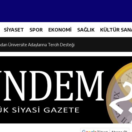
et Personeline Finansal Okuryazarlık Eğitimi
SİYASET
SPOR
EKONOMİ
SAĞLIK
KÜLTÜR SAN
lgi Yarışmasının Kazananları Kutsal Topraklara Uğurlandı
ndan Üniversite Adaylarına Tercih Desteği
Akşamlarına Açık Hava Sineması Renk Kattı
arı Canpolat ve Kaya, Mehmet Zengin’in Cenaze Törenine Katıldı
et Furkan Taşkıran, Tamer Asansör’ün Açılışına Katıldı
larına Ziyaret: Burhan İşliyen Erzincan’da Kur’an Kursu Öğrencileriyle Bu
dayı Süleyman Tan Üyelerle Buluşmayı Sürdürüyor