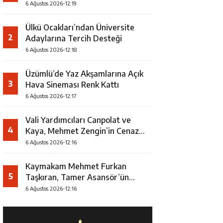
Uğurlandı
6 Ağustos 2026-12:19
Ülkü Ocakları’ndan Üniversite
2
Adaylarına Tercih Desteği
6 Ağustos 2026-12:18
Üzümlü’de Yaz Akşamlarına Açık
3
Hava Sineması Renk Kattı
6 Ağustos 2026-12:17
Vali Yardımcıları Canpolat ve
4
Kaya, Mehmet Zengin’in Cenaze
Törenine Katıldı
6 Ağustos 2026-12:16
Kaymakam Mehmet Furkan
5
Taşkıran, Tamer Asansör’ün
Açılışına Katıldı
6 Ağustos 2026-12:16