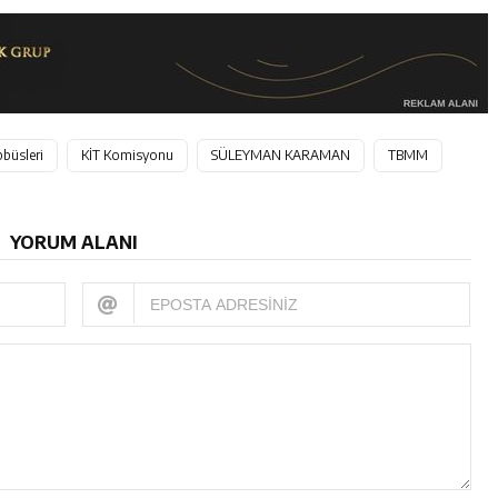
bbüsleri
KİT Komisyonu
SÜLEYMAN KARAMAN
TBMM
YORUM ALANI