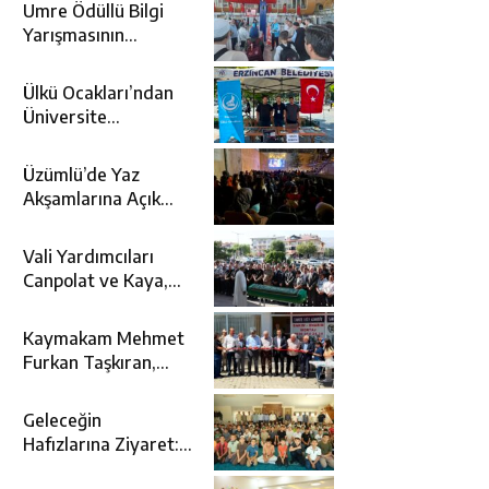
Umre Ödüllü Bilgi
Yarışmasının
Kazananları Kutsal
Topraklara
Ülkü Ocakları’ndan
Uğurlandı
Üniversite
Adaylarına Tercih
Desteği
Üzümlü’de Yaz
Akşamlarına Açık
Hava Sineması Renk
Kattı
Vali Yardımcıları
Canpolat ve Kaya,
Mehmet Zengin’in
Cenaze Törenine
Kaymakam Mehmet
Katıldı
Furkan Taşkıran,
Tamer Asansör’ün
Açılışına Katıldı
Geleceğin
Hafızlarına Ziyaret:
Burhan İşliyen