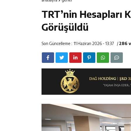
12:14
Erzincan’da Ar
TRT’nin Hesapları 
12:13
Erzincan Erkek 
Görüşüldü
12:12
Erzincan Emniy
Son Güncelleme :
11 Haziran 2026 - 13:37
/
286 
12:19
Umre Ödüllü Bi