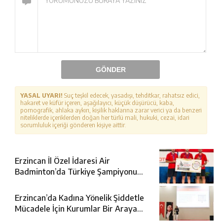
GÖNDER
YASAL UYARI!
Suç teşkil edecek, yasadışı, tehditkar, rahatsız edici,
hakaret ve küfür içeren, aşağılayıcı, küçük düşürücü, kaba,
pornografik, ahlaka aykırı, kişilik haklarına zarar verici ya da benzeri
niteliklerde içeriklerden doğan her türlü mali, hukuki, cezai, idari
sorumluluk içeriği gönderen kişiye aittir.
Erzincan İl Özel İdaresi Air
Badminton’da Türkiye Şampiyonu
Oldu
Erzincan’da Kadına Yönelik Şiddetle
Mücadele İçin Kurumlar Bir Araya
Geldi