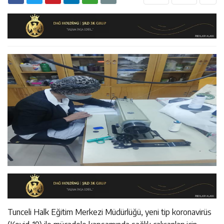
14:26
Geleceğin Üreticileri Tarım Teknolojileriyle Tanışıyor
11:43
Erzincan İl Özel İdaresi Air Badminton’da Türkiye
Şampiyonu Oldu
Tunceli Halk Eğitim Merkezi Müdürlüğü, yeni tip koronavirüs