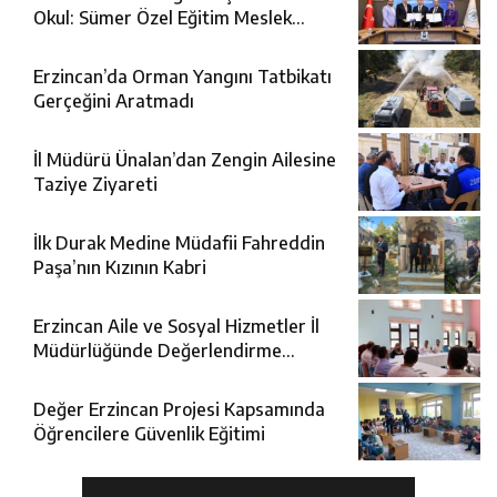
Okul: Sümer Özel Eğitim Meslek
Okulu Protokolü İmzalandı
Erzincan’da Orman Yangını Tatbikatı
Gerçeğini Aratmadı
İl Müdürü Ünalan’dan Zengin Ailesine
Taziye Ziyareti
İlk Durak Medine Müdafii Fahreddin
Paşa’nın Kızının Kabri
Erzincan Aile ve Sosyal Hizmetler İl
Müdürlüğünde Değerlendirme
Toplantısı
Değer Erzincan Projesi Kapsamında
Öğrencilere Güvenlik Eğitimi