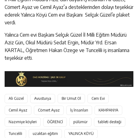
Cömert Ayaz ve Cemil Ayaz’a desteklerinden dolayı teşekkür
ederek Yalınca Köyü Cem evi Başkanı Selçuk Güzel’e plaket
verdi.
Yalınca Cem evi Başkanı Selçuk Güzel İl Milli Eğitim Müdürü
Aziz Gün, Okul Müdürü Sedat Ergin, Müdür Yrd. Ersan
KARTAL, Öğretmen Hakan Özege ve Tuncelili iş insanlarına
teşekkür etti.
Ali Güzel
Avusturya
Bir Umut Ol
Cem Evi
Cemil Ayaz
Cömert Ayaz
İş İnsanları
KAMPANYA
Nazımiye köyleri
ÖĞRENCİ
pülümür
tableti desteği
Tuncelili
uzaktan eğitim
YALINCA KÖYÜ