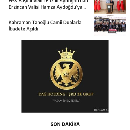
HSK Başkanvekili Fuzuli Aydoğdu’dan
Erzincan Valisi Hamza Aydoğdu’ya
Ziyaret
Kahraman Tanoğlu Camii Dualarla
İbadete Açıldı
SON DAKİKA