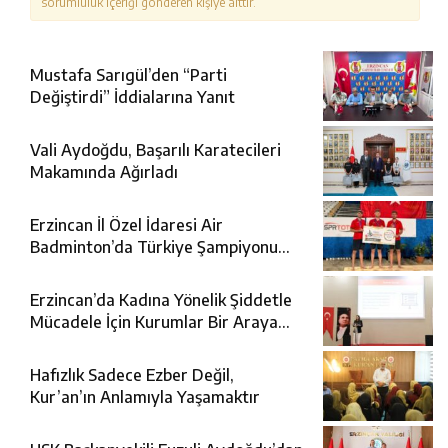
sorumluluk içeriği gönderen kişiye aittir.
Mustafa Sarıgül’den “Parti
Değiştirdi” İddialarına Yanıt
Vali Aydoğdu, Başarılı Karatecileri
Makamında Ağırladı
Erzincan İl Özel İdaresi Air
Badminton’da Türkiye Şampiyonu
Oldu
Erzincan’da Kadına Yönelik Şiddetle
Mücadele İçin Kurumlar Bir Araya
Geldi
Hafızlık Sadece Ezber Değil,
Kur’an’ın Anlamıyla Yaşamaktır