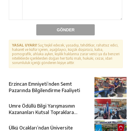
GÖNDER
YASAL UYARI!
Suç teşkil edecek, yasadışı, tehditkar, rahatsız edici,
hakaret ve küfür içeren, aşağılayıcı, küçük düşürücü, kaba,
pornografik, ahlaka aykırı, kişilik haklarına zarar verici ya da benzeri
niteliklerde içeriklerden doğan her türlü mali, hukuki, cezai, idari
sorumluluk içeriği gönderen kişiye aittir.
Erzincan Emniyeti’nden Semt
Pazarında Bilgilendirme Faaliyeti
Umre Ödüllü Bilgi Yarışmasının
Kazananları Kutsal Topraklara
Uğurlandı
Ülkü Ocakları’ndan Üniversite