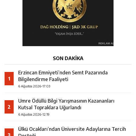
SON DAKİKA
Erzincan Emniyeti’nden Semt Pazarında
1
Bilgilendirme Faaliyeti
6 Ağustos 2026-17:03
Umre Ödüllü Bilgi Yarışmasının Kazananları
2
Kutsal Topraklara Uğurlandı
6 Ağustos 2026-12:19
Ülkü Ocakları’ndan Üniversite Adaylarına Tercih
3
Desteği