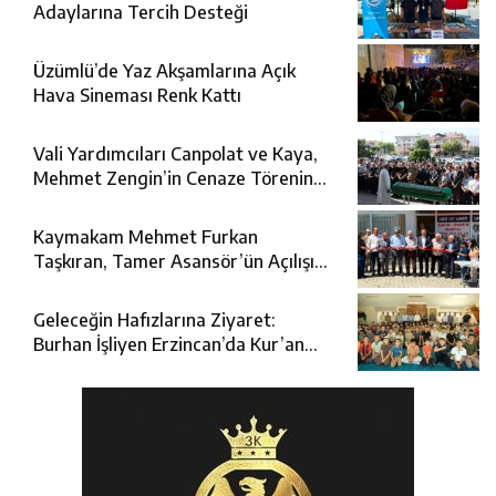
Adaylarına Tercih Desteği
Üzümlü’de Yaz Akşamlarına Açık
Hava Sineması Renk Kattı
Vali Yardımcıları Canpolat ve Kaya,
Mehmet Zengin’in Cenaze Törenine
Katıldı
Kaymakam Mehmet Furkan
Taşkıran, Tamer Asansör’ün Açılışına
Katıldı
Geleceğin Hafızlarına Ziyaret:
Burhan İşliyen Erzincan’da Kur’an
Kursu Öğrencileriyle Buluştu