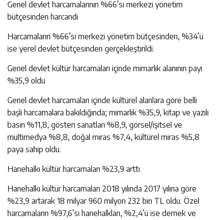
Genel devlet harcamalarının %66’sı merkezi yönetim
bütçesinden harcandı
Harcamaların %66’sı merkezi yönetim bütçesinden, %34’ü
ise yerel devlet bütçesinden gerçekleştirildi.
Genel devlet kültür harcamaları içinde mimarlık alanının payı
%35,9 oldu
Genel devlet harcamaları içinde kültürel alanlara göre belli
başlı harcamalara bakıldığında; mimarlık %35,9, kitap ve yazılı
basın %11,8, gösteri sanatları %8,9, görsel/işitsel ve
multimedya %8,8, doğal miras %7,4, kültürel miras %5,8
paya sahip oldu.
Hanehalkı kültür harcamaları %23,9 arttı
Hanehalkı kültür harcamaları 2018 yılında 2017 yılına göre
%23,9 artarak 18 milyar 960 milyon 232 bin TL oldu. Özel
harcamaların %97,6’sı hanehalkları, %2,4’ü ise dernek ve