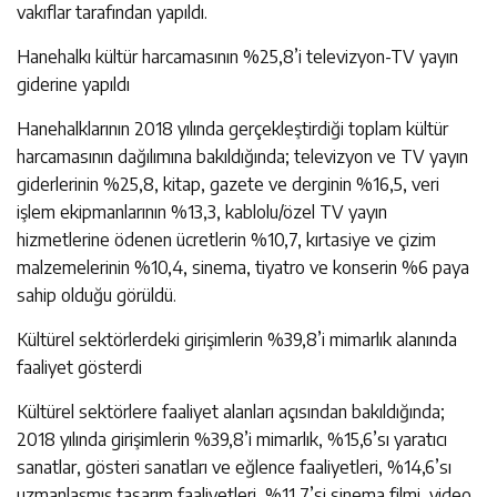
vakıflar tarafından yapıldı.
Hanehalkı kültür harcamasının %25,8’i televizyon-TV yayın
giderine yapıldı
Hanehalklarının 2018 yılında gerçekleştirdiği toplam kültür
harcamasının dağılımına bakıldığında; televizyon ve TV yayın
giderlerinin %25,8, kitap, gazete ve derginin %16,5, veri
işlem ekipmanlarının %13,3, kablolu/özel TV yayın
hizmetlerine ödenen ücretlerin %10,7, kırtasiye ve çizim
malzemelerinin %10,4, sinema, tiyatro ve konserin %6 paya
sahip olduğu görüldü.
Kültürel sektörlerdeki girişimlerin %39,8’i mimarlık alanında
faaliyet gösterdi
Kültürel sektörlere faaliyet alanları açısından bakıldığında;
2018 yılında girişimlerin %39,8’i mimarlık, %15,6’sı yaratıcı
sanatlar, gösteri sanatları ve eğlence faaliyetleri, %14,6’sı
uzmanlaşmış tasarım faaliyetleri, %11,7’si sinema filmi, video