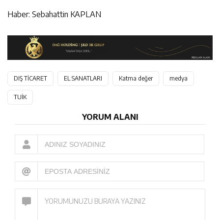
Haber: Sebahattin KAPLAN
DIŞ TİCARET
EL SANATLARI
Katma değer
medya
TUİK
YORUM ALANI