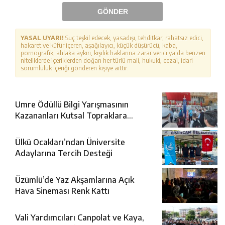
GÖNDER
YASAL UYARI!
Suç teşkil edecek, yasadışı, tehditkar, rahatsız edici,
hakaret ve küfür içeren, aşağılayıcı, küçük düşürücü, kaba,
pornografik, ahlaka aykırı, kişilik haklarına zarar verici ya da benzeri
niteliklerde içeriklerden doğan her türlü mali, hukuki, cezai, idari
sorumluluk içeriği gönderen kişiye aittir.
Umre Ödüllü Bilgi Yarışmasının
Kazananları Kutsal Topraklara
Uğurlandı
Ülkü Ocakları’ndan Üniversite
Adaylarına Tercih Desteği
Üzümlü’de Yaz Akşamlarına Açık
Hava Sineması Renk Kattı
Vali Yardımcıları Canpolat ve Kaya,