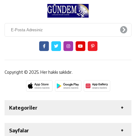
Copyright © 2025. Her hakkı saklıdır.
Kategoriler
ERZİNCAN
GENEL
EKONOMİ
SAĞLIK
Sayfalar