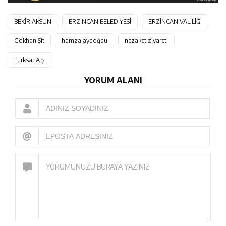
BEKİR AKSUN
ERZİNCAN BELEDİYESİ
ERZİNCAN VALİLİĞİ
Gökhan Şit
hamza aydoğdu
nezaket ziyareti
Türksat A.Ş.
YORUM ALANI