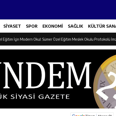
ncular Erzincan Ticaret Ve Sanayi Odası’nı Ziyaret Etti
SİYASET
SPOR
EKONOMİ
SAĞLIK
KÜLTÜR SAN
icileri Tarım Teknolojileriyle Tanışıyor
el Eğitim İçin Modern Okul: Sümer Özel Eğitim Meslek Okulu Protokolü İm
rman Yangını Tatbikatı Gerçeğini Aratmadı
an’dan Zengin Ailesine Taziye Ziyareti
ine Müdafii Fahreddin Paşa’nın Kızının Kabri
 ve Sosyal Hizmetler İl Müdürlüğünde Değerlendirme Toplantısı
n Projesi Kapsamında Öğrencilere Güvenlik Eğitimi