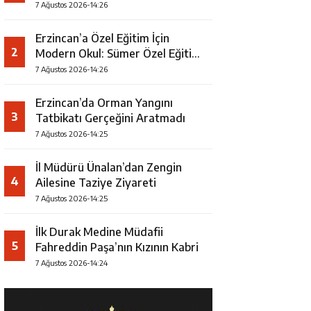
7 Ağustos 2026-14:26
Erzincan’a Özel Eğitim İçin
2
Modern Okul: Sümer Özel Eğitim
Meslek Okulu Protokolü
7 Ağustos 2026-14:26
İmzalandı
Erzincan’da Orman Yangını
3
Tatbikatı Gerçeğini Aratmadı
7 Ağustos 2026-14:25
İl Müdürü Ünalan’dan Zengin
4
Ailesine Taziye Ziyareti
7 Ağustos 2026-14:25
İlk Durak Medine Müdafii
5
Fahreddin Paşa’nın Kızının Kabri
7 Ağustos 2026-14:24