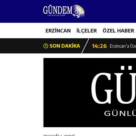
14:22
Milli Badminto
14:26
ERZİNCAN
İLÇELER
ÖZEL HABER
Geleceğin Üret
14:26
SON DAKİKA
Erzincan’a Öz
14:25
Erzincan’da O
14:25
İl Müdürü Ünal
14:24
İlk Durak Med
14:24
Erzincan Aile
14:23
Değer Erzinca
anasayfa
genel