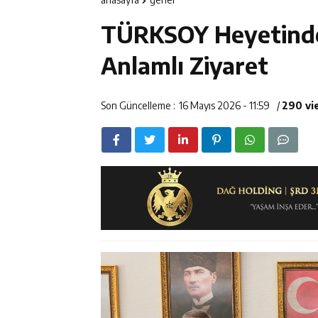
14:23
Kemah Belediy
TÜRKSOY Heyetinde
14:22
30 İlde Deaş 
Anlamlı Ziyaret
14:22
Milli Badminto
Son Güncelleme :
16 Mayıs 2026 - 11:59
/
290 vi
14:26
Geleceğin Üret