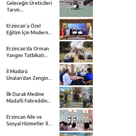
Geleceğin Üreticileri
Tarım
Teknolojileriyle
Tanışıyor
Erzincan’a Özel
Eğitim İçin Modern
Okul: Sümer Özel
Eğitim Meslek Okulu
Erzincan’da Orman
Protokolü İmzalandı
Yangını Tatbikatı
Gerçeğini Aratmadı
İl Müdürü
Ünalan’dan Zengin
Ailesine Taziye
Ziyareti
İlk Durak Medine
Müdafii Fahreddin
Paşa’nın Kızının
Kabri
Erzincan Aile ve
Sosyal Hizmetler İl
Müdürlüğünde