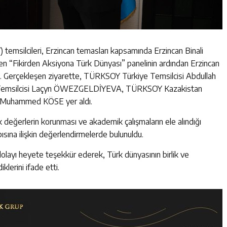
 temsilcileri, Erzincan temasları kapsamında Erzincan Binali
nen “Fikirden Aksiyona Türk Dünyası” panelinin ardından Erzincan
. Gerçekleşen ziyarette, TÜRKSOY Türkiye Temsilcisi Abdullah
Temsilcisi Laçyn ÖWEZGELDİYEVA, TÜRKSOY Kazakistan
e Muhammed KÖSE yer aldı.
tak değerlerin korunması ve akademik çalışmaların ele alındığı
ısına ilişkin değerlendirmelerde bulunuldu.
layı heyete teşekkür ederek, Türk dünyasının birlik ve
lerini ifade etti.