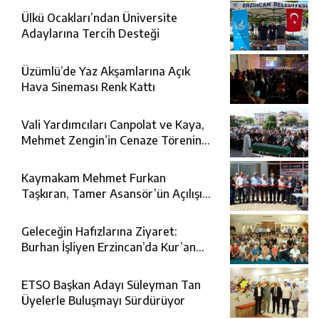
Ülkü Ocakları’ndan Üniversite
Adaylarına Tercih Desteği
Üzümlü’de Yaz Akşamlarına Açık
Hava Sineması Renk Kattı
Vali Yardımcıları Canpolat ve Kaya,
Mehmet Zengin’in Cenaze Törenine
Katıldı
Kaymakam Mehmet Furkan
Taşkıran, Tamer Asansör’ün Açılışına
Katıldı
Geleceğin Hafızlarına Ziyaret:
Burhan İşliyen Erzincan’da Kur’an
Kursu Öğrencileriyle Buluştu
ETSO Başkan Adayı Süleyman Tan
Üyelerle Buluşmayı Sürdürüyor