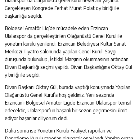
Ulalarspor’da olağanüstü genel kurul heyecanı yaşandı.
Gerçekleşen Kongrede Ferhat Murat Polat oy birliği ile
başkanlığa seçildi.
Bölgesel Amatör Lig’de mücadele eden Erzincan
Ulalarspor’da gerçekleştirilen Olağanüstü Genel Kurul ile
yönetim kurulu yenilendi. Erzincan Belediyesi Kültür Sanat
Merkezi Tiyatro salonunda yapılan Genel Kurul, Saygı
duruşunda bulunulup, İstiklal Marşının okunmasının ardından
Divan Başkanlığı seçimi yapıldı. Divan Başkanlığına Oktay Gül
y birliği ile seçildi.
Divan Başkanı Oktay Gül, burada yaptığı konuşmada Yapılan
Olağanüstü Genel Kurul’a hoş geldiniz. Yeni sezonda
Erzincan’ı Bölgesel Amatör Ligde Erzincan Ulalarspor temsil
edecektir, Ulalarspor’un başarılı bir sezon geçirmesini ümit
ediyor başarılar diliyorum dedi.
Daha sonra ise Yönetim Kurulu Faaliyet raporları ve
Denetleme Kurulu raporları okunarak onaylandı. Yapılan organ