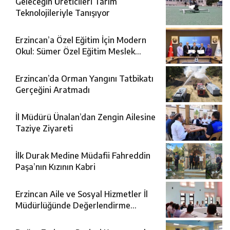
Geleceğin Üreticileri Tarım
Teknolojileriyle Tanışıyor
Erzincan’a Özel Eğitim İçin Modern
Okul: Sümer Özel Eğitim Meslek
Okulu Protokolü İmzalandı
Erzincan’da Orman Yangını Tatbikatı
Gerçeğini Aratmadı
İl Müdürü Ünalan’dan Zengin Ailesine
Taziye Ziyareti
İlk Durak Medine Müdafii Fahreddin
Paşa’nın Kızının Kabri
Erzincan Aile ve Sosyal Hizmetler İl
Müdürlüğünde Değerlendirme
Toplantısı