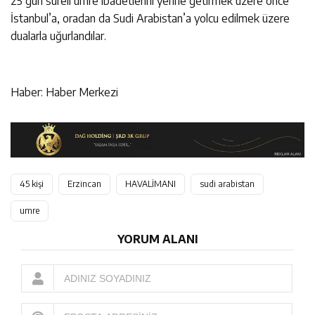
25 gün süreli umre ibadetlerini yerine getirmek üzere önce
İstanbul’a, oradan da Sudi Arabistan’a yolcu edilmek üzere
dualarla uğurlandılar.
Haber: Haber Merkezi
45 kişi
Erzincan
HAVALİMANI
sudi arabistan
umre
YORUM ALANI