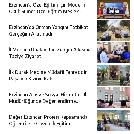
Erzincan’a Özel Eğitim İçin Modern
Okul: Sümer Özel Eğitim Meslek
Okulu Protokolü İmzalandı
Erzincan’da Orman Yangını Tatbikatı
Gerçeğini Aratmadı
İl Müdürü Ünalan’dan Zengin Ailesine
Taziye Ziyareti
İlk Durak Medine Müdafii Fahreddin
Paşa’nın Kızının Kabri
Erzincan Aile ve Sosyal Hizmetler İl
Müdürlüğünde Değerlendirme
Toplantısı
Değer Erzincan Projesi Kapsamında
Öğrencilere Güvenlik Eğitimi