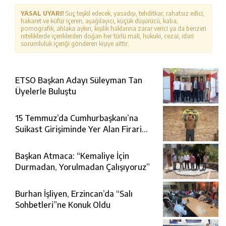
YASAL UYARI!
Suç teşkil edecek, yasadışı, tehditkar, rahatsız edici,
hakaret ve küfür içeren, aşağılayıcı, küçük düşürücü, kaba,
pornografik, ahlaka aykırı, kişilik haklarına zarar verici ya da benzeri
niteliklerde içeriklerden doğan her türlü mali, hukuki, cezai, idari
sorumluluk içeriği gönderen kişiye aittir.
ETSO Başkan Adayı Süleyman Tan
Üyelerle Buluştu
15 Temmuz’da Cumhurbaşkanı’na
Suikast Girişiminde Yer Alan Firari
FETÖ Şüphelisi Yakalandı
Başkan Atmaca: “Kemaliye İçin
Durmadan, Yorulmadan Çalışıyoruz”
Burhan İşliyen, Erzincan’da “Salı
Sohbetleri”ne Konuk Oldu