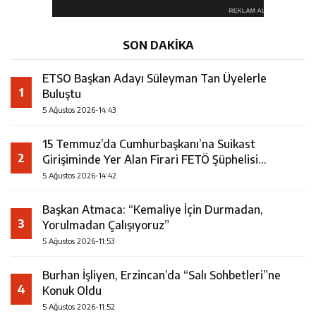
SON DAKİKA
ETSO Başkan Adayı Süleyman Tan Üyelerle
1
Buluştu
5 Ağustos 2026-14:43
15 Temmuz’da Cumhurbaşkanı’na Suikast
2
Girişiminde Yer Alan Firari FETÖ Şüphelisi
Yakalandı
5 Ağustos 2026-14:42
Başkan Atmaca: “Kemaliye İçin Durmadan,
3
Yorulmadan Çalışıyoruz”
5 Ağustos 2026-11:53
Burhan İşliyen, Erzincan’da “Salı Sohbetleri”ne
4
Konuk Oldu
5 Ağustos 2026-11:52