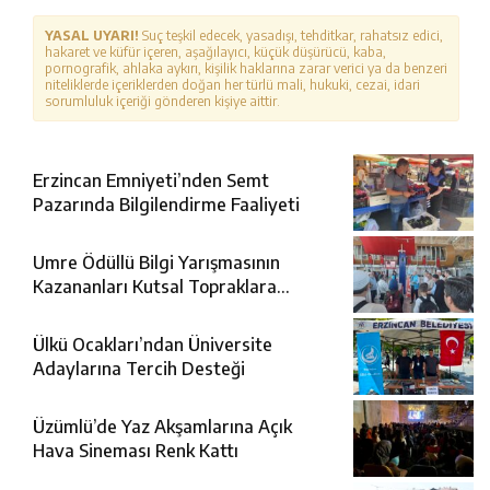
YASAL UYARI!
Suç teşkil edecek, yasadışı, tehditkar, rahatsız edici,
hakaret ve küfür içeren, aşağılayıcı, küçük düşürücü, kaba,
pornografik, ahlaka aykırı, kişilik haklarına zarar verici ya da benzeri
niteliklerde içeriklerden doğan her türlü mali, hukuki, cezai, idari
sorumluluk içeriği gönderen kişiye aittir.
Erzincan Emniyeti’nden Semt
Pazarında Bilgilendirme Faaliyeti
Umre Ödüllü Bilgi Yarışmasının
Kazananları Kutsal Topraklara
Uğurlandı
Ülkü Ocakları’ndan Üniversite
Adaylarına Tercih Desteği
Üzümlü’de Yaz Akşamlarına Açık
Hava Sineması Renk Kattı