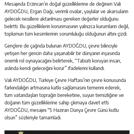
Mesajında Erzincan’ın doğal güzelliklerine de değinen Vali
AYDOĞDU, Ergan Dağı, verimli ovalar, yaylalar ve akarsuların
gelecek nesillere aktarılması gereken değerler olduğunu
belirtti. Bu güzelliklerin korunmasının yalnızca kurumların değil,
toplumun tüm kesimlerinin sorumluluğu olduğunun altını çizdi.
Gençlere de çağrıda bulunan AYDOĞDU, çevre bilinciyle
yetişen her gencin daha yaşanabilir bir dünyanın inşasında
önemli rol oynayacağını belirterek, “Tabiatı koruyan insan,
aslında kendi geleceğini korur” ifadelerini kullandı.
Vali AYDOĞDU, Türkiye Çevre Haftası’nın çevre konusunda
farkındalığın artmasına katkı sağlamasını temenni ederek,
tüm vatandaşları toprağın bereketine, suyun temizliğine ve
doğanın tüm güzelliklerine sahip çıkmaya davet etti.
AYDOĞDU, mesajını “5 Haziran Dünya Çevre Günü kutlu
olsun” sözleriyle tamamladı.