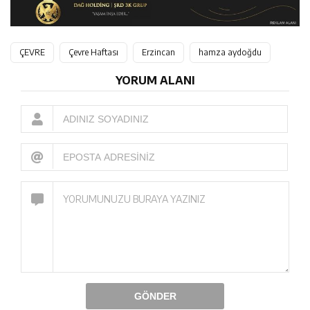
ÇEVRE
Çevre Haftası
Erzincan
hamza aydoğdu
YORUM ALANI
GÖNDER