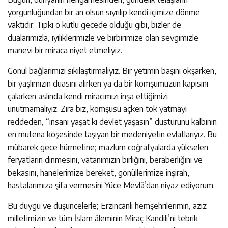
yorgunluğundan bir an olsun sıyrılıp kendi içimize dönme
vaktidir. Tıpkı o kutlu gecede olduğu gibi, bizler de
dualarımızla, iyiliklerimizle ve birbirimize olan sevgimizle
manevi bir miraca niyet etmeliyiz.
Gönül bağlarımızı sıkılaştırmalıyız. Bir yetimin başını okşarken,
bir yaşlımızın duasını alırken ya da bir komşumuzun kapısını
çalarken aslında kendi miracımızı inşa ettiğimizi
unutmamalıyız. Zira biz, komşusu açken tok yatmayı
reddeden, “insanı yaşat ki devlet yaşasın” düsturunu kalbinin
en mutena köşesinde taşıyan bir medeniyetin evlatlarıyız. Bu
mübarek gece hürmetine; mazlum coğrafyalarda yükselen
feryatların dinmesini, vatanımızın birliğini, beraberliğini ve
bekasını, hanelerimize bereket, gönüllerimize inşirah,
hastalarımıza şifa vermesini Yüce Mevlâ’dan niyaz ediyorum.
Bu duygu ve düşüncelerle; Erzincanlı hemşehrilerimin, aziz
milletimizin ve tüm İslam âleminin Miraç Kandili’ni tebrik