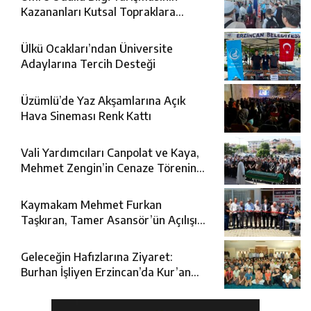
Kazananları Kutsal Topraklara
Uğurlandı
Ülkü Ocakları’ndan Üniversite
Adaylarına Tercih Desteği
Üzümlü’de Yaz Akşamlarına Açık
Hava Sineması Renk Kattı
Vali Yardımcıları Canpolat ve Kaya,
Mehmet Zengin’in Cenaze Törenine
Katıldı
Kaymakam Mehmet Furkan
Taşkıran, Tamer Asansör’ün Açılışına
Katıldı
Geleceğin Hafızlarına Ziyaret:
Burhan İşliyen Erzincan’da Kur’an
Kursu Öğrencileriyle Buluştu