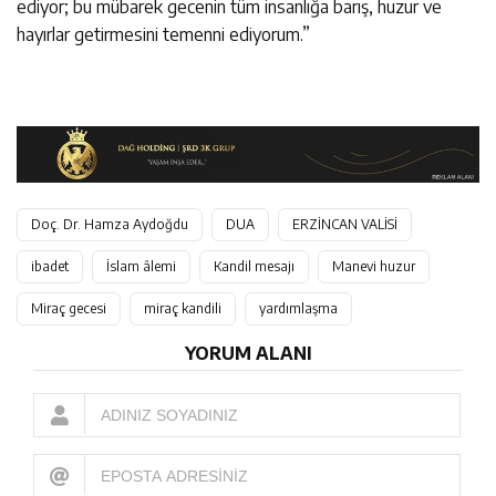
ediyor; bu mübarek gecenin tüm insanlığa barış, huzur ve
hayırlar getirmesini temenni ediyorum.”
Doç. Dr. Hamza Aydoğdu
DUA
ERZİNCAN VALİSİ
ibadet
İslam âlemi
Kandil mesajı
Manevi huzur
Miraç gecesi
miraç kandili
yardımlaşma
YORUM ALANI