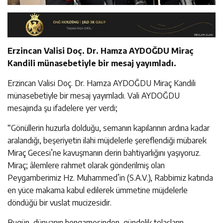
Erzincan Valisi Doç. Dr. Hamza AYDOĞDU Miraç
Kandili münasebetiyle bir mesaj yayımladı.
Erzincan Valisi Doç. Dr. Hamza AYDOĞDU Miraç Kandili
münasebetiyle bir mesaj yayımladı. Vali AYDOĞDU
mesajında şu ifadelere yer verdi;
“Gönüllerin huzurla dolduğu, semanın kapılarının ardına kadar
aralandığı, beşeriyetin ilahi müjdelerle şereflendiği mübarek
Miraç Gecesi’ne kavuşmanın derin bahtiyarlığını yaşıyoruz.
Miraç; âlemlere rahmet olarak gönderilmiş olan
Peygamberimiz Hz. Muhammed’in (S.A.V.), Rabbimiz katında
en yüce makama kabul edilerek ümmetine müjdelerle
döndüğü bir vuslat mucizesidir.
Bugün, dünyanın hengamesinden, gündelik telaşların