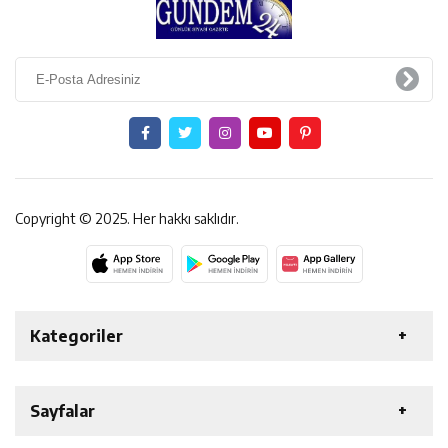
Copyright © 2025. Her hakkı saklıdır.
Kategoriler
ERZİNCAN
GENEL
EKONOMİ
SAĞLIK
Sayfalar
ÖZEL HABER
ETKİNLİK