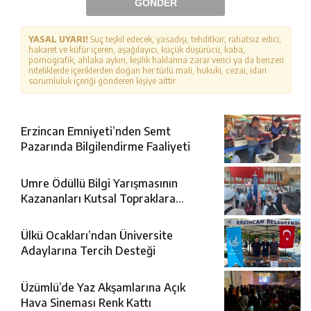
GÖNDER
YASAL UYARI!
Suç teşkil edecek, yasadışı, tehditkar, rahatsız edici,
hakaret ve küfür içeren, aşağılayıcı, küçük düşürücü, kaba,
pornografik, ahlaka aykırı, kişilik haklarına zarar verici ya da benzeri
niteliklerde içeriklerden doğan her türlü mali, hukuki, cezai, idari
sorumluluk içeriği gönderen kişiye aittir.
Erzincan Emniyeti’nden Semt
Pazarında Bilgilendirme Faaliyeti
Umre Ödüllü Bilgi Yarışmasının
Kazananları Kutsal Topraklara
Uğurlandı
Ülkü Ocakları’ndan Üniversite
Adaylarına Tercih Desteği
Üzümlü’de Yaz Akşamlarına Açık
Hava Sineması Renk Kattı