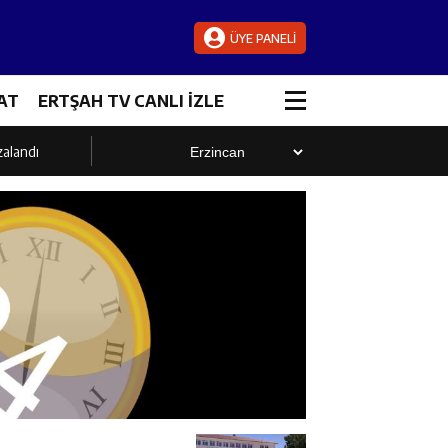
ÜYE PANELİ
AT
ERTŞAH TV CANLI İZLE
zalandı