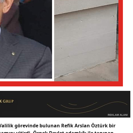
 Valilik görevinde bulunan Refik Arslan Öztürk bir
amını yitirdi. Örnek Devlet adamlığı ile tanınan