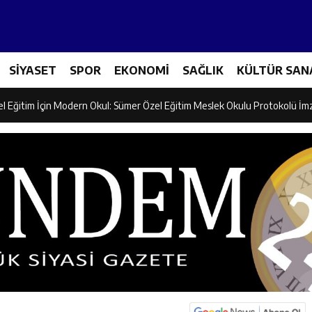
ncular Erzincan Ticaret Ve Sanayi Odası’nı Ziyaret Etti
SİYASET
SPOR
EKONOMİ
SAĞLIK
KÜLTÜR SAN
icileri Tarım Teknolojileriyle Tanışıyor
el Eğitim İçin Modern Okul: Sümer Özel Eğitim Meslek Okulu Protokolü İm
rman Yangını Tatbikatı Gerçeğini Aratmadı
an’dan Zengin Ailesine Taziye Ziyareti
ine Müdafii Fahreddin Paşa’nın Kızının Kabri
 ve Sosyal Hizmetler İl Müdürlüğünde Değerlendirme Toplantısı
n Projesi Kapsamında Öğrencilere Güvenlik Eğitimi