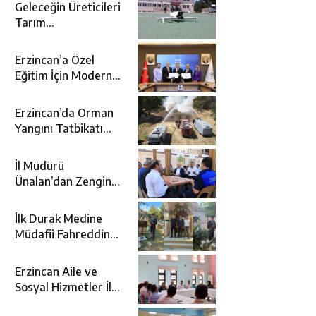
Geleceğin Üreticileri
Tarım
Teknolojileriyle
Tanışıyor
Erzincan’a Özel
Eğitim İçin Modern
Okul: Sümer Özel
Eğitim Meslek Okulu
Erzincan’da Orman
Protokolü İmzalandı
Yangını Tatbikatı
Gerçeğini Aratmadı
İl Müdürü
Ünalan’dan Zengin
Ailesine Taziye
Ziyareti
İlk Durak Medine
Müdafii Fahreddin
Paşa’nın Kızının
Kabri
Erzincan Aile ve
Sosyal Hizmetler İl
Müdürlüğünde