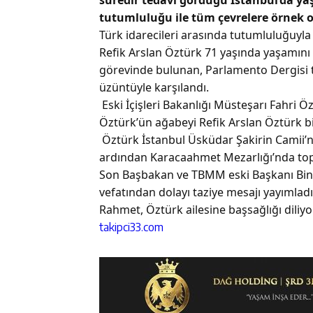
tutumluluğu ile tüm çevrelere örnek o
Türk idarecileri arasında tutumluluğuyla 
Refik Arslan Öztürk 71 yaşında yaşamını yi
görevinde bulunan, Parlamento Dergisi ta
üzüntüyle karşılandı.
Eski İçişleri Bakanlığı Müsteşarı Fahri 
Öztürk’ün ağabeyi Refik Arslan Öztürk b
Öztürk İstanbul Üsküdar Şakirin Camii’
ardından Karacaahmet Mezarlığı’nda topr
Son Başbakan ve TBMM eski Başkanı Bina
vefatından dolayı taziye mesajı yayımladı
Rahmet, Öztürk ailesine başsağlığı diliyo
takipci33.com