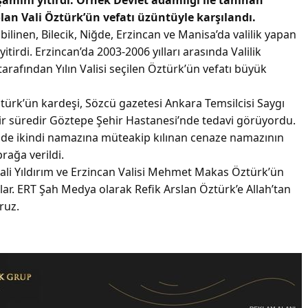
lan Vali Öztürk’ün vefatı üzüntüyle karşılandı.
bilinen, Bilecik, Niğde, Erzincan ve Manisa’da valilik yapan
tirdi. Erzincan’da 2003-2006 yılları arasında Valilik
rafından Yılın Valisi seçilen Öztürk’ün vefatı büyük
Öztürk’ün kardeşi, Sözcü gazetesi Ankara Temsilcisi Saygı
ir süredir Göztepe Şehir Hastanesi’nde tedavi görüyordu.
nde ikindi namazına müteakip kılınan cenaze namazının
ağa verildi.
li Yıldırım ve Erzincan Valisi Mehmet Makas Öztürk’ün
lar. ERT Şah Medya olarak Refik Arslan Öztürk’e Allah’tan
ruz.