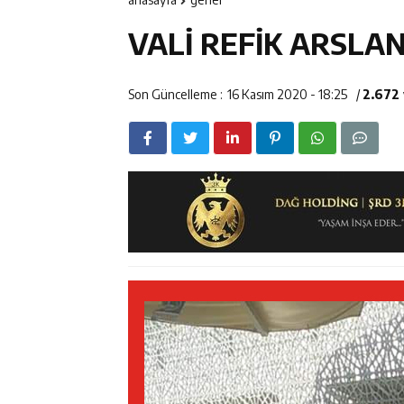
14:23
Kemah Belediy
VALİ REFİK ARSLA
14:22
30 İlde Deaş 
14:22
Milli Badminto
Son Güncelleme :
16 Kasım 2020 - 18:25
/
2.672
14:26
Geleceğin Üret