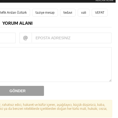
Refik Arslan Öztürk
taziye mesajı
tedavi
vali
VEFAT
YORUM ALANI
GÖNDER
r, rahatsız edici, hakaret ve küfür içeren, aşağılayıcı, küçük düşürücü, kaba,
ici ya da benzeri niteliklerde içeriklerden doğan her türlü mali, hukuki, cezai,