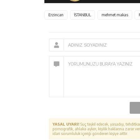
Erzincan
İSTANBUL
mehmet makas
YASAL UYARI!
Suç teşkil edecek, yasadışı, tehditka
pornografik, ahlaka aykırı, kişilik haklarına zarar ver
idari sorumluluk içeriği gönderen kişiye aittir.