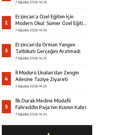
7 Ağustos 2026-14:26
Erzincan’a Özel Eğitim İçin
2
Modern Okul: Sümer Özel Eğitim
Meslek Okulu Protokolü
7 Ağustos 2026-14:26
İmzalandı
Erzincan’da Orman Yangını
3
Tatbikatı Gerçeğini Aratmadı
7 Ağustos 2026-14:25
İl Müdürü Ünalan’dan Zengin
4
Ailesine Taziye Ziyareti
7 Ağustos 2026-14:25
İlk Durak Medine Müdafii
5
Fahreddin Paşa’nın Kızının Kabri
7 Ağustos 2026-14:24