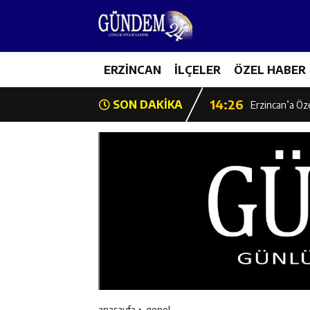
14:22
Milli Badminto
14:26
ERZİNCAN
İLÇELER
ÖZEL HABER
Geleceğin Üret
14:26
SON DAKİKA
Erzincan’a Öz
14:25
Erzincan’da O
14:25
İl Müdürü Ünal
14:24
İlk Durak Med
14:24
Erzincan Aile
14:23
Değer Erzinca
anasayfa
genel