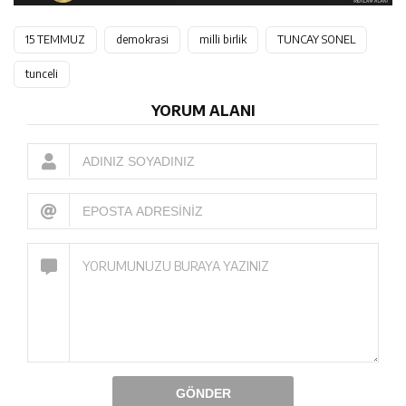
15 TEMMUZ
demokrasi
milli birlik
TUNCAY SONEL
tunceli
YORUM ALANI
GÖNDER