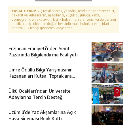
YASAL UYARI!
Suç teşkil edecek, yasadışı, tehditkar, rahatsız edici,
hakaret ve küfür içeren, aşağılayıcı, küçük düşürücü, kaba,
pornografik, ahlaka aykırı, kişilik haklarına zarar verici ya da benzeri
niteliklerde içeriklerden doğan her türlü mali, hukuki, cezai, idari
sorumluluk içeriği gönderen kişiye aittir.
Erzincan Emniyeti’nden Semt
Pazarında Bilgilendirme Faaliyeti
Umre Ödüllü Bilgi Yarışmasının
Kazananları Kutsal Topraklara
Uğurlandı
Ülkü Ocakları’ndan Üniversite
Adaylarına Tercih Desteği
Üzümlü’de Yaz Akşamlarına Açık
Hava Sineması Renk Kattı