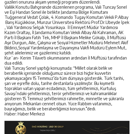
gazileri onuruna akşam yemeği programı düzenlendi.
Valilik Konutu Bahçesinde düzenlenen programa, Vali Tuncay Sonel
ve Eşi Handan Sonel ile birlikte Jandarma Bölge Komutanı
Tuğgeneral Vedat Çolak, 4. Komando Tugay Komutan Vekili P.Albay
Barış Küçükköse, Munzur Üniversitesi Rektörü Prof.Dr.Ubeyde İpek
, Vali Yardımcısı Selçuk Yosunkaya. İl Emniyet Müdür Yardımcısı
Kazım Oraltay, İl Jandarma Komutan Vekili Albay Ali Kahraman, AK
Parti İl Başkanı Fatih Tek, MHP İl Başkanı Melike Gökalp, İl Müftüsü
Aşır Durgun, Aile, Çalışma ve Sosyal Hizmetler Müdürü Mehmet Akif
Bildirici,Sosyal Yardımlaşma ve Dayanışma Vakfı Müdürü Eylem Mut,
şehit ailelerimiz ve gazilerimiz katıldı.
Kur`an- Kerim Tilaveti okunmasının ardından İl Müftüsü tarafından
dua edildi.
Vali Tuncay Sonel yaptığı konuşmada: “Millet olarak birlik ve
beraberlik içerisinde olduğumuz sürece bizi hiçbir kuvvetin
yıkamayacağını 15 Temmuz’da tüm dünyaya gösterdik. Türk tarihi,
şan ve eşrefle dolu, tarihe destanlarla yazılmıştır. Bu kıymetli
toprakları vatan yapan ecdadımızı, tüm şehitlerimizi, Kurtuluş
Savaşı’ndaki şehitlerimizi, terör şehitlerimizi ve kahramanlıklar
gösteren 15 Temmuz şehitlerimizi rahmetle, minnetle ve şükranla
anıyorum. Mekanları cennet olsun. Yüce Rabbim vatanımızı,
bayrağımızı, birlik ve beraberliğimizi korusun.”dedi.
Haber: Haber Merkezi