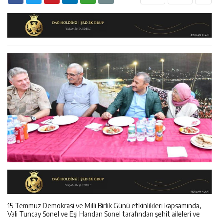
12:14
Erzincan’da Aranan 45 Şahıs Yakalandı: 24 Hükümlü
Sürdürüyor
12:13
Erzincan Erkek Tenis Takımı ANALİG’de Yarı Final Biletini
Cezaevine Gönderildi
17:03
Erzincan Emniyeti’nden Semt Pazarında Bilgilendirme
Aldı
Faaliyeti
15 Temmuz Demokrasi ve Milli Birlik Günü etkinlikleri kapsamında,
Vali Tuncay Sonel ve Eşi Handan Sonel tarafından şehit aileleri ve