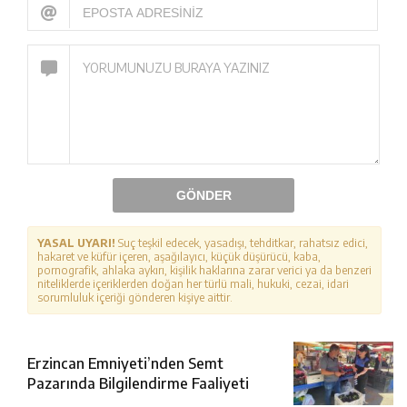
GÖNDER
YASAL UYARI!
Suç teşkil edecek, yasadışı, tehditkar, rahatsız edici,
hakaret ve küfür içeren, aşağılayıcı, küçük düşürücü, kaba,
pornografik, ahlaka aykırı, kişilik haklarına zarar verici ya da benzeri
niteliklerde içeriklerden doğan her türlü mali, hukuki, cezai, idari
sorumluluk içeriği gönderen kişiye aittir.
Erzincan Emniyeti’nden Semt
Pazarında Bilgilendirme Faaliyeti