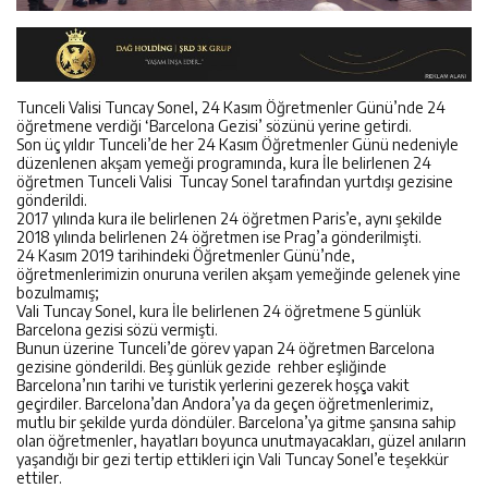
Tunceli Valisi Tuncay Sonel, 24 Kasım Öğretmenler Günü’nde 24
öğretmene verdiği ‘Barcelona Gezisi’ sözünü yerine getirdi.
Son üç yıldır Tunceli’de her 24 Kasım Öğretmenler Günü nedeniyle
düzenlenen akşam yemeği programında, kura İle belirlenen 24
öğretmen Tunceli Valisi Tuncay Sonel tarafından yurtdışı gezisine
gönderildi.
2017 yılında kura ile belirlenen 24 öğretmen Paris’e, aynı şekilde
2018 yılında belirlenen 24 öğretmen ise Prag’a gönderilmişti.
24 Kasım 2019 tarihindeki Öğretmenler Günü’nde,
öğretmenlerimizin onuruna verilen akşam yemeğinde gelenek yine
bozulmamış;
Vali Tuncay Sonel, kura İle belirlenen 24 öğretmene 5 günlük
Barcelona gezisi sözü vermişti.
Bunun üzerine Tunceli’de görev yapan 24 öğretmen Barcelona
gezisine gönderildi. Beş günlük gezide rehber eşliğinde
Barcelona’nın tarihi ve turistik yerlerini gezerek hoşça vakit
geçirdiler. Barcelona’dan Andora’ya da geçen öğretmenlerimiz,
mutlu bir şekilde yurda döndüler. Barcelona’ya gitme şansına sahip
olan öğretmenler, hayatları boyunca unutmayacakları, güzel anıların
yaşandığı bir gezi tertip ettikleri için Vali Tuncay Sonel’e teşekkür
ettiler.