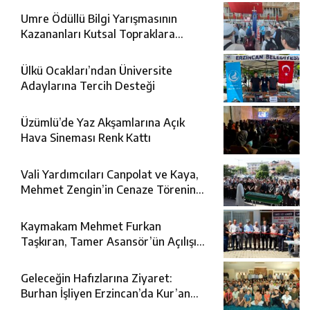
Umre Ödüllü Bilgi Yarışmasının
Kazananları Kutsal Topraklara
Uğurlandı
Ülkü Ocakları’ndan Üniversite
Adaylarına Tercih Desteği
Üzümlü’de Yaz Akşamlarına Açık
Hava Sineması Renk Kattı
Vali Yardımcıları Canpolat ve Kaya,
Mehmet Zengin’in Cenaze Törenine
Katıldı
Kaymakam Mehmet Furkan
Taşkıran, Tamer Asansör’ün Açılışına
Katıldı
Geleceğin Hafızlarına Ziyaret:
Burhan İşliyen Erzincan’da Kur’an
Kursu Öğrencileriyle Buluştu