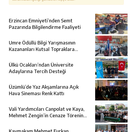
Erzincan Emniyeti’nden Semt
Pazarında Bilgilendirme Faaliyeti
Umre Ödüllü Bilgi Yarışmasının
Kazananları Kutsal Topraklara
Uğurlandı
Ülkü Ocakları’ndan Üniversite
Adaylarına Tercih Desteği
Üzümlü’de Yaz Akşamlarına Açık
Hava Sineması Renk Kattı
Vali Yardımcıları Canpolat ve Kaya,
Mehmet Zengin’in Cenaze Törenine
Katıldı
Kaymakam Mehmet Furkan