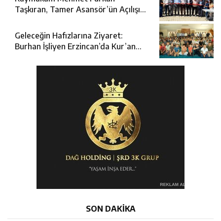
Taşkıran, Tamer Asansör’ün Açılışına
Katıldı
Geleceğin Hafızlarına Ziyaret:
Burhan İşliyen Erzincan’da Kur’an
Kursu Öğrencileriyle Buluştu
SON DAKİKA