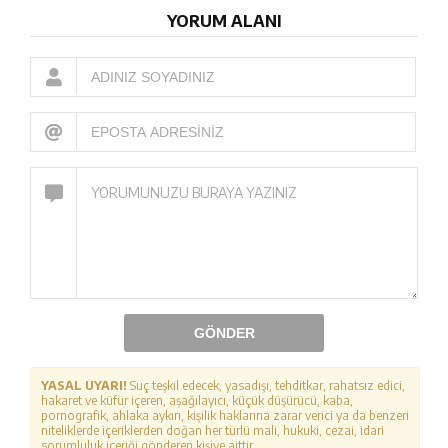
YORUM ALANI
GÖNDER
YASAL UYARI!
Suç teşkil edecek, yasadışı, tehditkar, rahatsız edici,
hakaret ve küfür içeren, aşağılayıcı, küçük düşürücü, kaba,
pornografik, ahlaka aykırı, kişilik haklarına zarar verici ya da benzeri
niteliklerde içeriklerden doğan her türlü mali, hukuki, cezai, idari
sorumluluk içeriği gönderen kişiye aittir.