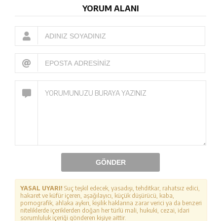
YORUM ALANI
GÖNDER
YASAL UYARI!
Suç teşkil edecek, yasadışı, tehditkar, rahatsız edici,
hakaret ve küfür içeren, aşağılayıcı, küçük düşürücü, kaba,
pornografik, ahlaka aykırı, kişilik haklarına zarar verici ya da benzeri
niteliklerde içeriklerden doğan her türlü mali, hukuki, cezai, idari
sorumluluk içeriği gönderen kişiye aittir.