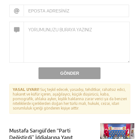
GÖNDER
YASAL UYARI!
Suç teşkil edecek, yasadışı, tehditkar, rahatsız edici,
hakaret ve küfür içeren, aşağılayıcı, küçük düşürücü, kaba,
pornografik, ahlaka aykırı, kişilik haklarına zarar verici ya da benzeri
niteliklerde içeriklerden doğan her türlü mali, hukuki, cezai, idari
sorumluluk içeriği gönderen kişiye aittir.
Mustafa Sarıgül’den “Parti
Değiştirdi” İddialarına Yanıt