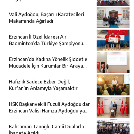
Vali Aydoğdu, Başarılı Karatecileri
Makamında Ağırladı
Erzincan İl Özel İdaresi Air
Badminton’da Türkiye Şampiyonu
Oldu
Erzincan’da Kadına Yönelik Şiddetle
Mücadele İçin Kurumlar Bir Araya
Geldi
Hafızlık Sadece Ezber Değil,
Kur’an’ın Anlamıyla Yaşamaktır
HSK Başkanvekili Fuzuli Aydoğdu’dan
Erzincan Valisi Hamza Aydoğdu’ya
Ziyaret
Kahraman Tanoğlu Camii Dualarla
İbadete Açıldı