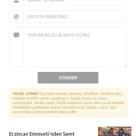
GÖNDER
YASAL UYARI!
Suç teşkil edecek, yasadışı, tehditkar, rahatsız edici,
hakaret ve küfür içeren, aşağılayıcı, küçük düşürücü, kaba,
pornografik, ahlaka aykırı, kişilik haklarına zarar verici ya da benzeri
niteliklerde içeriklerden doğan her türlü mali, hukuki, cezai, idari
sorumluluk içeriği gönderen kişiye aittir.
Erzincan Emniyeti’nden Semt