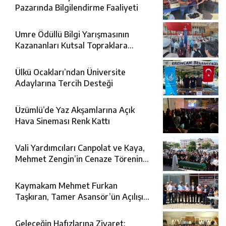
Pazarında Bilgilendirme Faaliyeti
Umre Ödüllü Bilgi Yarışmasının
Kazananları Kutsal Topraklara
Uğurlandı
Ülkü Ocakları’ndan Üniversite
Adaylarına Tercih Desteği
Üzümlü’de Yaz Akşamlarına Açık
Hava Sineması Renk Kattı
Vali Yardımcıları Canpolat ve Kaya,
Mehmet Zengin’in Cenaze Törenine
Katıldı
Kaymakam Mehmet Furkan
Taşkıran, Tamer Asansör’ün Açılışına
Katıldı
Geleceğin Hafızlarına Ziyaret: