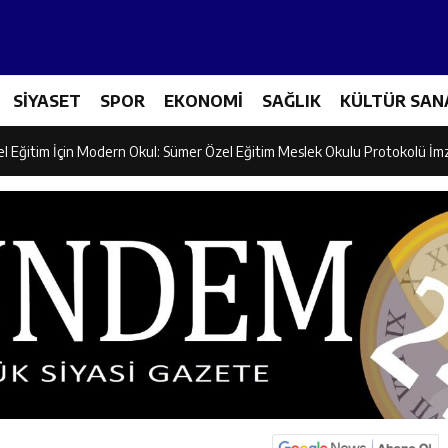
ncular Erzincan Ticaret Ve Sanayi Odası’nı Ziyaret Etti
SİYASET
SPOR
EKONOMİ
SAĞLIK
KÜLTÜR SAN
icileri Tarım Teknolojileriyle Tanışıyor
el Eğitim İçin Modern Okul: Sümer Özel Eğitim Meslek Okulu Protokolü İm
rman Yangını Tatbikatı Gerçeğini Aratmadı
an’dan Zengin Ailesine Taziye Ziyareti
ine Müdafii Fahreddin Paşa’nın Kızının Kabri
 ve Sosyal Hizmetler İl Müdürlüğünde Değerlendirme Toplantısı
n Projesi Kapsamında Öğrencilere Güvenlik Eğitimi