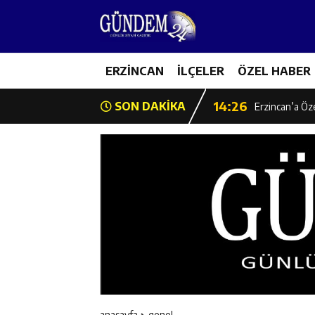
14:22
Milli Badminto
14:26
ERZİNCAN
İLÇELER
ÖZEL HABER
Geleceğin Üret
14:26
SON DAKİKA
Erzincan’a Öz
14:25
Erzincan’da O
14:25
İl Müdürü Ünal
14:24
İlk Durak Med
14:24
Erzincan Aile
14:23
Değer Erzinca
anasayfa
genel