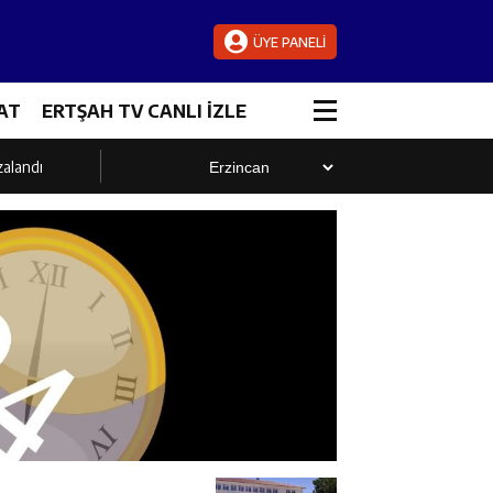
ÜYE PANELİ
AT
ERTŞAH TV CANLI İZLE
zalandı