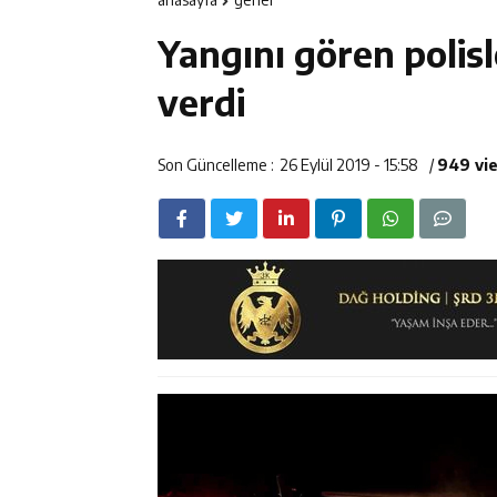
14:23
Kemah Belediy
Yangını gören polisl
14:22
30 İlde Deaş 
verdi
14:22
Milli Badminto
Son Güncelleme :
26 Eylül 2019 - 15:58
/
949 vi
14:26
Geleceğin Üret