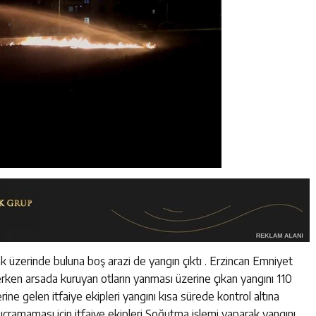
k üzerinde buluna boş arazi de yangın çıktı . Erzincan Emniyet
rken arsada kuruyan otların yanması üzerine çıkan yangını 110
yerine gelen itfaiye ekipleri yangını kısa sürede kontrol altına
sıçramaması için itfaiye ekipleri Soğutma işlemi yaparak yangını