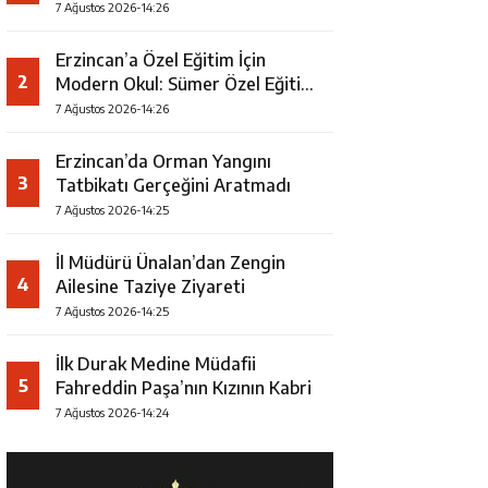
7 Ağustos 2026-14:26
Erzincan’a Özel Eğitim İçin
2
Modern Okul: Sümer Özel Eğitim
Meslek Okulu Protokolü
7 Ağustos 2026-14:26
İmzalandı
Erzincan’da Orman Yangını
3
Tatbikatı Gerçeğini Aratmadı
7 Ağustos 2026-14:25
İl Müdürü Ünalan’dan Zengin
4
Ailesine Taziye Ziyareti
7 Ağustos 2026-14:25
İlk Durak Medine Müdafii
5
Fahreddin Paşa’nın Kızının Kabri
7 Ağustos 2026-14:24