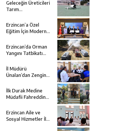
Geleceğin Üreticileri
Tarım
Teknolojileriyle
Tanışıyor
Erzincan’a Özel
Eğitim İçin Modern
Okul: Sümer Özel
Eğitim Meslek Okulu
Erzincan’da Orman
Protokolü İmzalandı
Yangını Tatbikatı
Gerçeğini Aratmadı
İl Müdürü
Ünalan’dan Zengin
Ailesine Taziye
Ziyareti
İlk Durak Medine
Müdafii Fahreddin
Paşa’nın Kızının
Kabri
Erzincan Aile ve
Sosyal Hizmetler İl
Müdürlüğünde