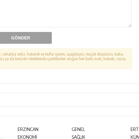
GÖNDER
r, rahatsız edici, hakaret ve küfür içeren, aşağılayıcı, küçük düşürücü, kaba,
ici ya da benzeri niteliklerde içeriklerden doğan her türlü mali, hukuki, cezai,
ERZİNCAN
GENEL
ERT
EKONOMİ
SAĞLIK
KÜ