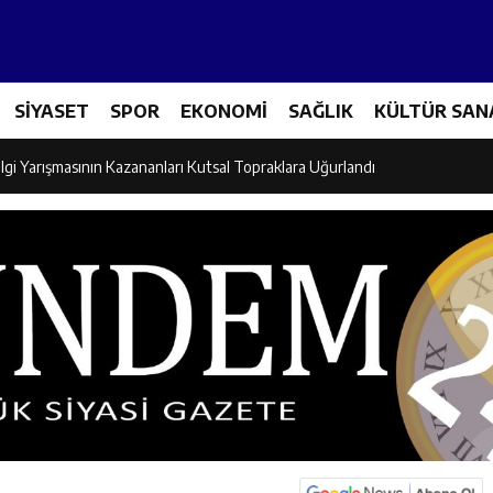
Tenis Takımı ANALİG’de Yarı Final Biletini Aldı
SİYASET
SPOR
EKONOMİ
SAĞLIK
KÜLTÜR SAN
eti’nden Semt Pazarında Bilgilendirme Faaliyeti
lgi Yarışmasının Kazananları Kutsal Topraklara Uğurlandı
ndan Üniversite Adaylarına Tercih Desteği
Akşamlarına Açık Hava Sineması Renk Kattı
arı Canpolat ve Kaya, Mehmet Zengin’in Cenaze Törenine Katıldı
et Furkan Taşkıran, Tamer Asansör’ün Açılışına Katıldı
larına Ziyaret: Burhan İşliyen Erzincan’da Kur’an Kursu Öğrencileriyle Bu