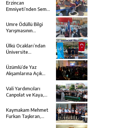
Erzincan
Emniyeti’nden Semt
Pazarında
Bilgilendirme
Umre Ödüllü Bilgi
Faaliyeti
Yarışmasının
Kazananları Kutsal
Topraklara
Ülkü Ocakları’ndan
Uğurlandı
Üniversite
Adaylarına Tercih
Desteği
Üzümlü’de Yaz
Akşamlarına Açık
Hava Sineması Renk
Kattı
Vali Yardımcıları
Canpolat ve Kaya,
Mehmet Zengin’in
Cenaze Törenine
Kaymakam Mehmet
Katıldı
Furkan Taşkıran,
Tamer Asansör’ün