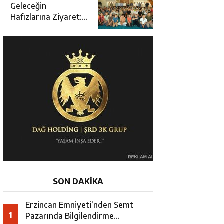
Açılışına Katıldı
Geleceğin
Hafızlarına Ziyaret:
Burhan İşliyen
Erzincan’da Kur’an
Kursu Öğrencileriyle
Buluştu
SON DAKİKA
Erzincan Emniyeti’nden Semt
1
Pazarında Bilgilendirme