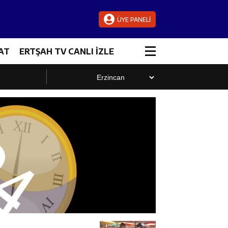
ÜYE PANELİ
AT
ERTŞAH TV CANLI İZLE
luştu