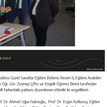
akültesi Güzel Sanatlar Eğitimi Bölümü Resim İş Eğitimi Anabilim
ı Öğr. Gör. Zeynep Çiftci ve Engelli Öğrenci Birimi tarafından
i farkındalık parkuru düzenlenen etkinlik ile engellilerin
f. Dr. Ahmet Uğur Nalcıoğlu, Prof. Dr. Ergün Kutlusoy, Eğitim