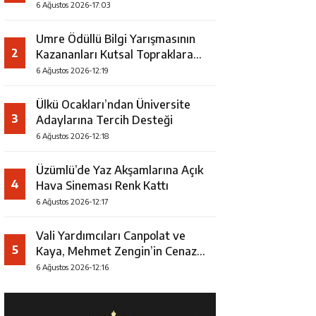
Faaliyeti
6 Ağustos 2026-17:03
Umre Ödüllü Bilgi Yarışmasının
2
Kazananları Kutsal Topraklara
Uğurlandı
6 Ağustos 2026-12:19
Ülkü Ocakları’ndan Üniversite
3
Adaylarına Tercih Desteği
6 Ağustos 2026-12:18
Üzümlü’de Yaz Akşamlarına Açık
4
Hava Sineması Renk Kattı
6 Ağustos 2026-12:17
Vali Yardımcıları Canpolat ve
5
Kaya, Mehmet Zengin’in Cenaze
Törenine Katıldı
6 Ağustos 2026-12:16