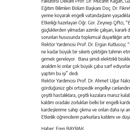
Fakültesi Dekanı Prof. Dr. Mücahit Kağan, G
Eğitim Bilimleri Bölüm Başkanı Doç. Dr. Fikret 
yerine koyarak engelli vatandaşların yaşadıkla
Etkinliği hazırlayan Öğr. Gör. Zeynep Çiftci, “E
güçlüklerden yılmadan azimle çalışan, kararlı d
sorunları hususunda toplumsal duyarlılığın a
Rektör Yardımcısı Prof. Dr. Ergün Kutlusoy; “B
ne kadar büyük bir sıkıntı çektiğini tahmin etm
girmek gerekiyor. Bana şimdi elektrikli bisikle
analdım ki onlar çok büyük çaba sarf ediyorl
yaptım bu işi” dedi.
Rektör Yardımcısı Prof. Dr. Ahmet Uğur Nalcıo
gördüğünüz gibi ortopedik engelliyi canlandır
çeşitli hastalıklara, çeşitli kazalara maruz kal
kaldım oradaki zorlukları belki bir engelli kar
kardeşlerime sahip çıkma ve onları daha iyi 
Etkinlik öğrencilerin parkurlara katılımı ve dü
Haber: Eren BAYRAK