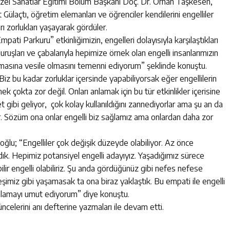
üzel Sanatlar Eğitimi Bölüm Başkanı Doç. Dr. Orhan Taşkesen,
Gülaçtı, öğretim elemanları ve öğrenciler kendilerini engelliler
rı zorlukları yaşayarak gördüler.
mpati Parkuru” etkinliğimizin, engelleri dolayısıyla karşılaştıkları
uruşları ve çabalarıyla hepimize örnek olan engelli insanlarımızın
rtmasına vesile olmasını temenni ediyorum” şeklinde konuştu.
iz bu kadar zorluklar içersinde yapabiliyorsak eğer engellilerin
ek çokta zor değil. Onları anlamak için bu tür etkinlikler içerisine
t gibi geliyor, çok kolay kullanıldığını zannediyorlar ama şu an da
ar. Sözüm ona onlar engelli biz sağlamız ama onlardan daha zor
ğlu; “Engelliler çok değişik düzeyde olabiliyor. Az önce
dık. Hepimiz potansiyel engelli adayıyız. Yaşadığımız sürece
abilir engelli olabiliriz. Şu anda gördüğünüz gibi nefes nefese
deşimiz gibi yaşamasak ta ona biraz yaklaştık. Bu empati ile engelli
anlamayı umut ediyorum” diye konuştu.
şüncelerini anı defterine yazmaları ile devam etti.