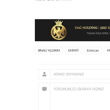
BİNALİ YILDIRIM
EMPATİ
Erzincan
P