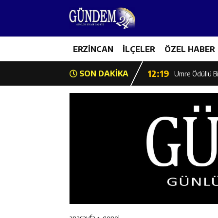
12:13
Erzincan Erkek 
17:03
ERZİNCAN
İLÇELER
ÖZEL HABER
Erzincan Emniy
12:19
SON DAKİKA
Umre Ödüllü Bi
12:18
Ülkü Ocakları’
12:17
Üzümlü’de Yaz 
12:16
Vali Yardımcıl
12:16
Kaymakam Mehm
12:15
Geleceğin Hafız
anasayfa
genel