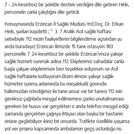
7 – 24 kesintisiz bir şekilde destek verdiğini dile getiren Hirik,
personelin canla çalıştığını dile getirdi.
Konuşmasında Erzincan İl Sağlık Müdürü Yrd.Doç. Dr. Erkan
Hirik, şunları kaydetti ; “ 3. 7 Aralık Acil sağlık haftası
sebebiyle 112 mizin faaliyetlerini bilgilendirme açısından şu
anda buradayız Erzincan İlimizde 15 tane istasyon 183
personelle 7. 24 kesintisiz bir şekilde Erzincan’ımıza yakışır
sağlık hizmeti sunmak adına 112 Ekiplerimiz sahadalar canla
başla çalışan ekiplerimize ben teşekkür ediyorum ve Acil
sağlık haftalarını kutluyorum.Bizim ilimize yakışır sağlık
hizmetini sunma anlamında bu meşakkatli görevde
halkımızdan istediğimiz iki tane unsur var bir tanesi 112 inin
gereksiz çağrılarla meşgul edilmemesi çünkü unutulmaması
gereken bir husus var gerçekten o anda telefon meşgul ediği
zamanda gerçekten çağrıya ihtiyacı olan başka bir hastanın
önüne geçilebiliyor ikinci bir unsurda. Trafikte özellikle yaşama
yol ver projesi kapsamında ambulansın geçiş üstünlüğü nü