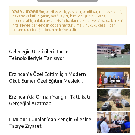
YASAL UYARI!
Suç teşkil edecek, yasadışı, tehditkar, rahatsız edici,
hakaret ve küfür içeren, aşağılayıcı, küçük düşürücü, kaba,
pornografik, ahlaka aykırı, kişilik haklarına zarar verici ya da benzeri
niteliklerde içeriklerden doğan her türlü mali, hukuki, cezai, idari
sorumluluk içeriği gönderen kişiye aittir.
Geleceğin Üreticileri Tarım
Teknolojileriyle Tanışıyor
Erzincan’a Özel Eğitim İçin Modern
Okul: Sümer Özel Eğitim Meslek
Okulu Protokolü İmzalandı
Erzincan’da Orman Yangını Tatbikatı
Gerçeğini Aratmadı
İl Müdürü Ünalan’dan Zengin Ailesine
Taziye Ziyareti