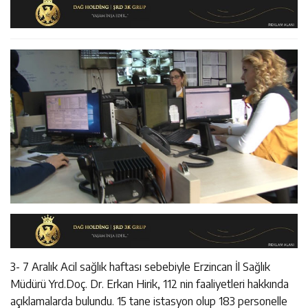
14:22
30 İlde Deaş Operasyonu: 104 Şüpheli Yakalandı
İstişare Buluşması
14:22
Milli Badmintoncular Erzincan Ticaret Ve Sanayi Odası’nı
14:26
Geleceğin Üreticileri Tarım Teknolojileriyle Tanışıyor
Ziyaret Etti
3- 7 Aralık Acil sağlık haftası sebebiyle Erzincan İl Sağlık
Müdürü Yrd.Doç. Dr. Erkan Hirik, 112 nin faaliyetleri hakkında
açıklamalarda bulundu. 15 tane istasyon olup 183 personelle