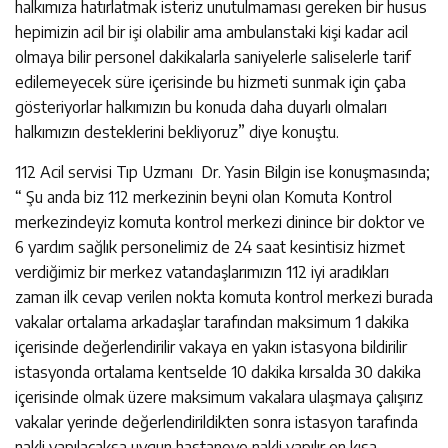
halkımıza hatırlatmak isteriz unutulmaması gereken bir husus
hepimizin acil bir işi olabilir ama ambulanstaki kişi kadar acil
olmaya bilir personel dakikalarla saniyelerle saliselerle tarif
edilemeyecek süre içerisinde bu hizmeti sunmak için çaba
gösteriyorlar halkımızın bu konuda daha duyarlı olmaları
halkımızın desteklerini bekliyoruz” diye konuştu.
112 Acil servisi Tıp Uzmanı Dr. Yasin Bilgin ise konuşmasında;
“ Şu anda biz 112 merkezinin beyni olan Komuta Kontrol
merkezindeyiz komuta kontrol merkezi dinince bir doktor ve
6 yardım sağlık personelimiz de 24 saat kesintisiz hizmet
verdiğimiz bir merkez vatandaşlarımızın 112 iyi aradıkları
zaman ilk cevap verilen nokta komuta kontrol merkezi burada
vakalar ortalama arkadaşlar tarafından maksimum 1 dakika
içerisinde değerlendirilir vakaya en yakın istasyona bildirilir
istasyonda ortalama kentselde 10 dakika kırsalda 30 dakika
içerisinde olmak üzere maksimum vakalara ulaşmaya çalışırız
vakalar yerinde değerlendirildikten sonra istasyon tarafında
nakli yapılacaksa uygun hastaneye nakli yapılır en kısa