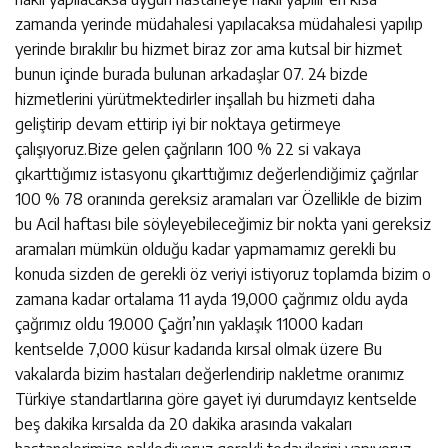
zamanda yerinde müdahalesi yapılacaksa müdahalesi yapılıp
yerinde bırakılır bu hizmet biraz zor ama kutsal bir hizmet
bunun içinde burada bulunan arkadaşlar 07. 24 bizde
hizmetlerini yürütmektedirler inşallah bu hizmeti daha
geliştirip devam ettirip iyi bir noktaya getirmeye
çalışıyoruz.Bize gelen çağrıların 100 % 22 si vakaya
çıkarttığımız istasyonu çıkarttığımız değerlendiğimiz çağrılar
100 % 78 oranında gereksiz aramaları var Özellikle de bizim
bu Acil haftası bile söyleyebileceğimiz bir nokta yani gereksiz
aramaları mümkün olduğu kadar yapmamamız gerekli bu
konuda sizden de gerekli öz veriyi istiyoruz toplamda bizim o
zamana kadar ortalama 11 ayda 19,000 çağrımız oldu ayda
çağrımız oldu 19.000 Çağrı’nın yaklaşık 11000 kadarı
kentselde 7,000 küsur kadarıda kırsal olmak üzere Bu
vakalarda bizim hastaları değerlendirip nakletme oranımız
Türkiye standartlarına göre gayet iyi durumdayız kentselde
beş dakika kırsalda da 20 dakika arasında vakaları