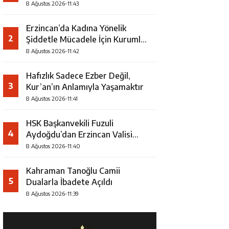
Şampiyonu Oldu
8 Ağustos 2026-11:43
Erzincan’da Kadına Yönelik
2
Şiddetle Mücadele İçin Kurumlar
Bir Araya Geldi
8 Ağustos 2026-11:42
Hafızlık Sadece Ezber Değil,
3
Kur’an’ın Anlamıyla Yaşamaktır
8 Ağustos 2026-11:41
HSK Başkanvekili Fuzuli
4
Aydoğdu’dan Erzincan Valisi
Hamza Aydoğdu’ya Ziyaret
8 Ağustos 2026-11:40
Kahraman Tanoğlu Camii
5
Dualarla İbadete Açıldı
8 Ağustos 2026-11:39