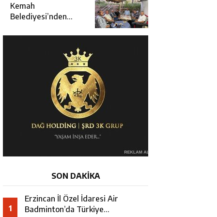
Kararında
Kemah
Belediyesi’nden
Cirgişin
Mahallesi’nde
İstişare Buluşması
SON DAKİKA
Erzincan İl Özel İdaresi Air
1
Badminton’da Türkiye