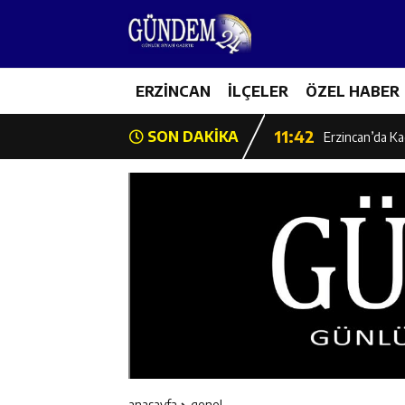
14:26
Geleceğin Üret
11:43
ERZİNCAN
İLÇELER
ÖZEL HABER
Erzincan İl Öz
11:42
SON DAKİKA
Erzincan’da Ka
11:41
Hafızlık Sadece
11:40
HSK Başkanvek
11:39
Kahraman Tanoğ
11:37
Kavakyoluspor’
11:36
Kemah Belediye
anasayfa
genel