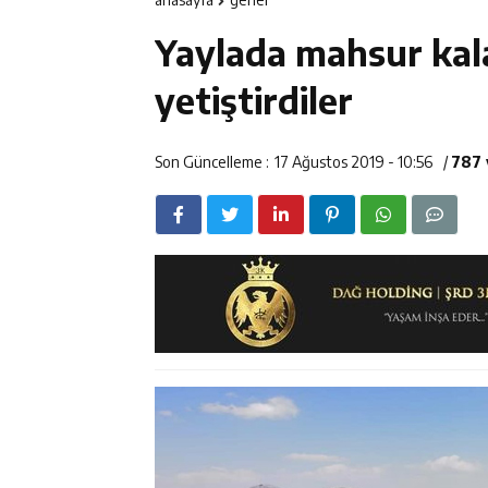
11:35
Mercan’da Patat
Yaylada mahsur kal
11:34
Vali Aydoğdu, 
yetiştirdiler
14:26
Geleceğin Üret
Son Güncelleme :
17 Ağustos 2019 - 10:56
/
787 
11:43
Erzincan İl Öz