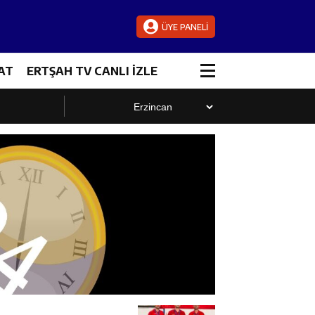
ÜYE PANELİ
AT
ERTŞAH TV CANLI İZLE