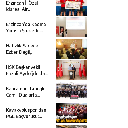
Erzincan İl Özel
İdaresi Air
Badminton’da
Türkiye Şampiyonu
Erzincan’da Kadına
Oldu
Yönelik Şiddetle
Mücadele İçin
Kurumlar Bir Araya
Hafızlık Sadece
Geldi
Ezber Değil,
Kur’an’ın Anlamıyla
Yaşamaktır
HSK Başkanvekili
Fuzuli Aydoğdu’dan
Erzincan Valisi
Hamza Aydoğdu’ya
Kahraman Tanoğlu
Ziyaret
Camii Dualarla
İbadete Açıldı
Kavakyoluspor’dan
PGL Başvurusu:
Gözler TFF’nin