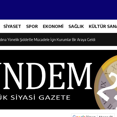
icileri Tarım Teknolojileriyle Tanışıyor
SİYASET
SPOR
EKONOMİ
SAĞLIK
KÜLTÜR SAN
el İdaresi Air Badminton’da Türkiye Şampiyonu Oldu
dına Yönelik Şiddetle Mücadele İçin Kurumlar Bir Araya Geldi
 Ezber Değil, Kur’an’ın Anlamıyla Yaşamaktır
ili Fuzuli Aydoğdu’dan Erzincan Valisi Hamza Aydoğdu’ya Ziyaret
lu Camii Dualarla İbadete Açıldı
dan PGL Başvurusu: Gözler TFF’nin Kararında
si’nden Cirgişin Mahallesi’nde İstişare Buluşması