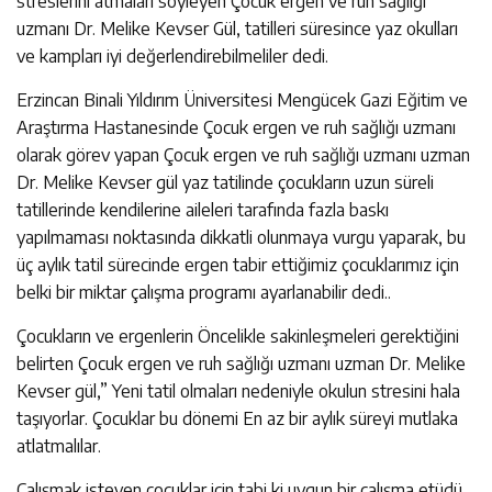
streslerini atmaları söyleyen Çocuk ergen ve ruh sağlığı
uzmanı Dr. Melike Kevser Gül, tatilleri süresince yaz okulları
ve kampları iyi değerlendirebilmeliler dedi.
Erzincan Binali Yıldırım Üniversitesi Mengücek Gazi Eğitim ve
Araştırma Hastanesinde Çocuk ergen ve ruh sağlığı uzmanı
olarak görev yapan Çocuk ergen ve ruh sağlığı uzmanı uzman
Dr. Melike Kevser gül yaz tatilinde çocukların uzun süreli
tatillerinde kendilerine aileleri tarafında fazla baskı
yapılmaması noktasında dikkatli olunmaya vurgu yaparak, bu
üç aylık tatil sürecinde ergen tabir ettiğimiz çocuklarımız için
belki bir miktar çalışma programı ayarlanabilir dedi..
Çocukların ve ergenlerin Öncelikle sakinleşmeleri gerektiğini
belirten Çocuk ergen ve ruh sağlığı uzmanı uzman Dr. Melike
Kevser gül,” Yeni tatil olmaları nedeniyle okulun stresini hala
taşıyorlar. Çocuklar bu dönemi En az bir aylık süreyi mutlaka
atlatmalılar.
Çalışmak isteyen çocuklar için tabi ki uygun bir çalışma etüdü