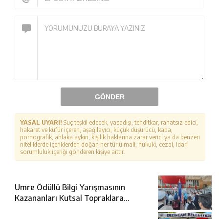
GÖNDER
YASAL UYARI!
Suç teşkil edecek, yasadışı, tehditkar, rahatsız edici,
hakaret ve küfür içeren, aşağılayıcı, küçük düşürücü, kaba,
pornografik, ahlaka aykırı, kişilik haklarına zarar verici ya da benzeri
niteliklerde içeriklerden doğan her türlü mali, hukuki, cezai, idari
sorumluluk içeriği gönderen kişiye aittir.
Umre Ödüllü Bilgi Yarışmasının
Kazananları Kutsal Topraklara
Uğurlandı