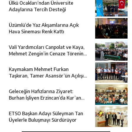
Ülkü Ocakları’ndan Üniversite
Adaylarına Tercih Desteği
Üzümlü’de Yaz Akşamlarına Açık
Hava Sineması Renk Kattı
Vali Yardımcıları Canpolat ve Kaya,
Mehmet Zengin’in Cenaze Törenine
Katıldı
Kaymakam Mehmet Furkan
Taşkıran, Tamer Asansör’ün Açılışına
Katıldı
Geleceğin Hafızlarına Ziyaret:
Burhan İşliyen Erzincan’da Kur’an
Kursu Öğrencileriyle Buluştu
ETSO Başkan Adayı Süleyman Tan
Üyelerle Buluşmayı Sürdürüyor