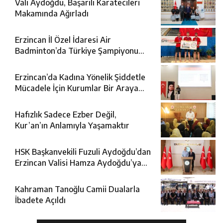
Vali Aydoğdu, Başarılı Karatecileri
Makamında Ağırladı
Erzincan İl Özel İdaresi Air
Badminton’da Türkiye Şampiyonu
Oldu
Erzincan’da Kadına Yönelik Şiddetle
Mücadele İçin Kurumlar Bir Araya
Geldi
Hafızlık Sadece Ezber Değil,
Kur’an’ın Anlamıyla Yaşamaktır
HSK Başkanvekili Fuzuli Aydoğdu’dan
Erzincan Valisi Hamza Aydoğdu’ya
Ziyaret
Kahraman Tanoğlu Camii Dualarla
İbadete Açıldı