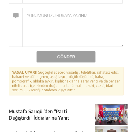
GÖNDER
YASAL UYARI!
Suç teşkil edecek, yasadışı, tehditkar, rahatsız edici,
hakaret ve küfür içeren, aşağılayıcı, küçük düşürücü, kaba,
pornografik, ahlaka aykırı, kişilik haklarına zarar verici ya da benzeri
niteliklerde içeriklerden doğan her türlü mali, hukuki, cezai, idari
sorumluluk içeriği gönderen kişiye aittir.
Mustafa Sarıgül’den “Parti
Değiştirdi” İddialarına Yanıt