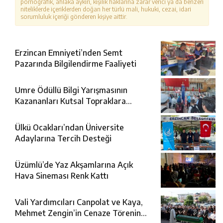
pornografik, ahlaka aykırı, kişilik haklarına zarar verici ya da benzeri
niteliklerde içeriklerden doğan her türlü mali, hukuki, cezai, idari
sorumluluk içeriği gönderen kişiye aittir.
Erzincan Emniyeti’nden Semt
Pazarında Bilgilendirme Faaliyeti
Umre Ödüllü Bilgi Yarışmasının
Kazananları Kutsal Topraklara
Uğurlandı
Ülkü Ocakları’ndan Üniversite
Adaylarına Tercih Desteği
Üzümlü’de Yaz Akşamlarına Açık
Hava Sineması Renk Kattı
Vali Yardımcıları Canpolat ve Kaya,
Mehmet Zengin’in Cenaze Törenine