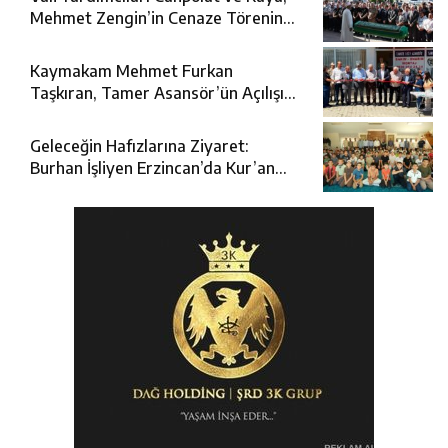
Mehmet Zengin’in Cenaze Törenine
Katıldı
Kaymakam Mehmet Furkan
Taşkıran, Tamer Asansör’ün Açılışına
Katıldı
Geleceğin Hafızlarına Ziyaret:
Burhan İşliyen Erzincan’da Kur’an
Kursu Öğrencileriyle Buluştu