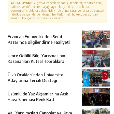
YASAL UYARI!
Suç teşkil edecek, yasadışı, tehditkar, rahatsız edici,
hakaret ve küfür içeren, aşağılayıcı, küçük düşürücü, kaba,
pornografik, ahlaka aykırı, kişilik haklarına zarar verici ya da benzeri
niteliklerde içeriklerden doğan her türlü mali, hukuki, cezai, idari
sorumluluk içeriği gönderen kişiye aittir.
Erzincan Emniyeti’nden Semt
Pazarında Bilgilendirme Faaliyeti
Umre Ödüllü Bilgi Yarışmasının
Kazananları Kutsal Topraklara
Uğurlandı
Ülkü Ocakları’ndan Üniversite
Adaylarına Tercih Desteği
Üzümlü’de Yaz Akşamlarına Açık
Hava Sineması Renk Kattı
Vali Yardımcıları Canpolat ve Kaya,