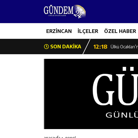
12:12
Erzincan Emniy
12:19
ERZİNCAN
İLÇELER
ÖZEL HABER
Umre Ödüllü Bi
12:18
SON DAKİKA
Ülkü Ocakları’
12:17
Üzümlü’de Yaz 
12:16
Vali Yardımcıl
12:16
Kaymakam Mehm
12:15
Geleceğin Hafız
12:14
ETSO Başkan A
anasayfa
genel