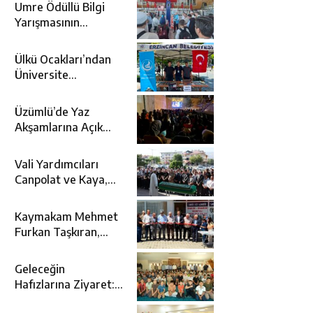
Umre Ödüllü Bilgi
Yarışmasının
Kazananları Kutsal
Topraklara
Ülkü Ocakları’ndan
Uğurlandı
Üniversite
Adaylarına Tercih
Desteği
Üzümlü’de Yaz
Akşamlarına Açık
Hava Sineması Renk
Kattı
Vali Yardımcıları
Canpolat ve Kaya,
Mehmet Zengin’in
Cenaze Törenine
Kaymakam Mehmet
Katıldı
Furkan Taşkıran,
Tamer Asansör’ün
Açılışına Katıldı
Geleceğin
Hafızlarına Ziyaret:
Burhan İşliyen