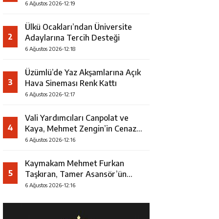
Uğurlandı
6 Ağustos 2026-12:19
Ülkü Ocakları’ndan Üniversite
2
Adaylarına Tercih Desteği
6 Ağustos 2026-12:18
Üzümlü’de Yaz Akşamlarına Açık
3
Hava Sineması Renk Kattı
6 Ağustos 2026-12:17
Vali Yardımcıları Canpolat ve
4
Kaya, Mehmet Zengin’in Cenaze
Törenine Katıldı
6 Ağustos 2026-12:16
Kaymakam Mehmet Furkan
5
Taşkıran, Tamer Asansör’ün
Açılışına Katıldı
6 Ağustos 2026-12:16