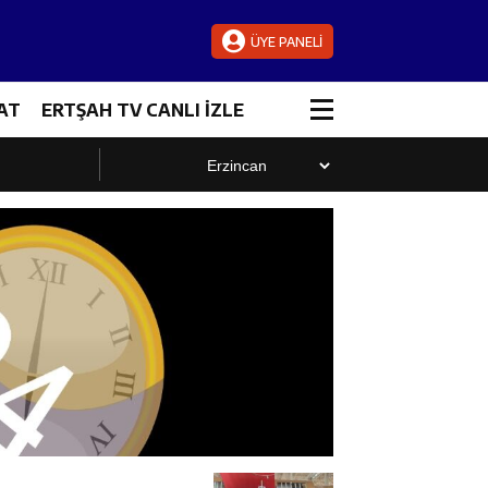
ÜYE PANELİ
AT
ERTŞAH TV CANLI İZLE
luştu