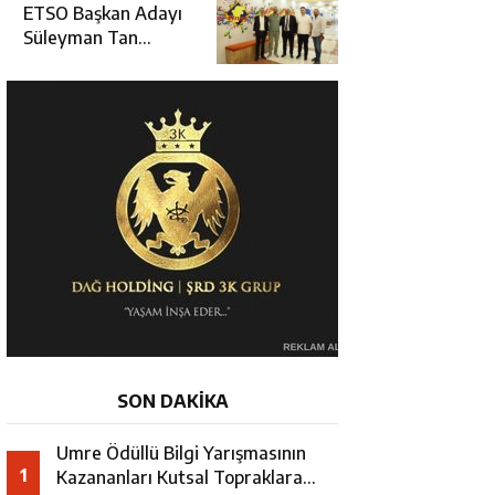
Erzincan’da Kur’an
ETSO Başkan Adayı
Kursu Öğrencileriyle
Süleyman Tan
Buluştu
Üyelerle Buluşmayı
Sürdürüyor
SON DAKİKA
Umre Ödüllü Bilgi Yarışmasının
1
Kazananları Kutsal Topraklara