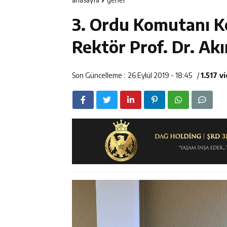
12:14
Erzincan’da Ar
3. Ordu Komutanı K
12:13
Erzincan Erkek 
Rektör Prof. Dr. Akı
12:12
Erzincan Emniy
Son Güncelleme :
26 Eylül 2019 - 18:45
/
1.517 v
12:19
Umre Ödüllü Bi