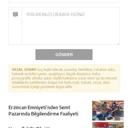
GÖNDER
YASAL UYARI!
Suç teşkil edecek, yasadışı, tehditkar, rahatsız edici,
hakaret ve küfür içeren, aşağılayıcı, küçük düşürücü, kaba,
pornografik, ahlaka aykırı, kişilik haklarına zarar verici ya da benzeri
niteliklerde içeriklerden doğan her türlü mali, hukuki, cezai, idari
sorumluluk içeriği gönderen kişiye aittir.
Erzincan Emniyeti’nden Semt
Pazarında Bilgilendirme Faaliyeti