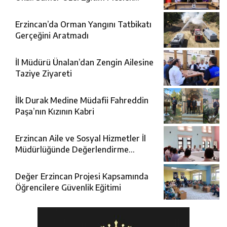
Okulu Protokolü İmzalandı
Erzincan’da Orman Yangını Tatbikatı
Gerçeğini Aratmadı
İl Müdürü Ünalan’dan Zengin Ailesine
Taziye Ziyareti
İlk Durak Medine Müdafii Fahreddin
Paşa’nın Kızının Kabri
Erzincan Aile ve Sosyal Hizmetler İl
Müdürlüğünde Değerlendirme
Toplantısı
Değer Erzincan Projesi Kapsamında
Öğrencilere Güvenlik Eğitimi