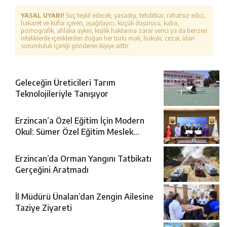
YASAL UYARI!
Suç teşkil edecek, yasadışı, tehditkar, rahatsız edici,
hakaret ve küfür içeren, aşağılayıcı, küçük düşürücü, kaba,
pornografik, ahlaka aykırı, kişilik haklarına zarar verici ya da benzeri
niteliklerde içeriklerden doğan her türlü mali, hukuki, cezai, idari
sorumluluk içeriği gönderen kişiye aittir.
Geleceğin Üreticileri Tarım
Teknolojileriyle Tanışıyor
Erzincan’a Özel Eğitim İçin Modern
Okul: Sümer Özel Eğitim Meslek
Okulu Protokolü İmzalandı
Erzincan’da Orman Yangını Tatbikatı
Gerçeğini Aratmadı
İl Müdürü Ünalan’dan Zengin Ailesine
Taziye Ziyareti