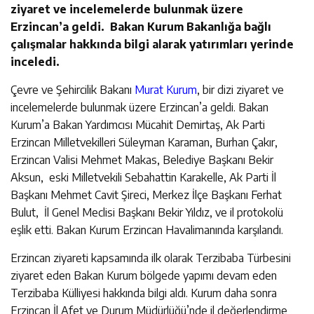
ziyaret ve incelemelerde bulunmak üzere
Erzincan’a geldi. Bakan Kurum Bakanlığa bağlı
çalışmalar hakkında bilgi alarak yatırımları yerinde
inceledi.
Çevre ve Şehircilik Bakanı
Murat Kurum
, bir dizi ziyaret ve
incelemelerde bulunmak üzere Erzincan’a geldi. Bakan
Kurum’a Bakan Yardımcısı Mücahit Demirtaş, Ak Parti
Erzincan Milletvekilleri Süleyman Karaman, Burhan Çakır,
Erzincan Valisi Mehmet Makas, Belediye Başkanı Bekir
Aksun, eski Milletvekili Sebahattin Karakelle, Ak Parti İl
Başkanı Mehmet Cavit Şireci, Merkez İlçe Başkanı Ferhat
Bulut, İl Genel Meclisi Başkanı Bekir Yıldız, ve il protokolü
eşlik etti. Bakan Kurum Erzincan Havalimanında karşılandı.
Erzincan ziyareti kapsamında ilk olarak Terzibaba Türbesini
ziyaret eden Bakan Kurum bölgede yapımı devam eden
Terzibaba Külliyesi hakkında bilgi aldı. Kurum daha sonra
Erzincan İl Afet ve Durum Müdürlüğü’nde il değerlendirme