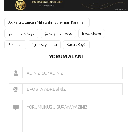
Ak Parti Erzincan Milletvekili Süleyman Karaman
Çamlımülk Köyü
Çukurçimen köyü
Ekecik köyü
Erzincan
içme suyu hattı
Kaçak Köyü
YORUM ALANI