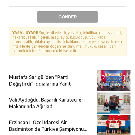
GÖNDER
YASAL UYARI!
Suç teşkil edecek, yasadışı, tehditkar, rahatsız edici,
hakaret ve küfür içeren, aşağılayıcı, küçük düşürücü, kaba,
pornografik, ahlaka aykırı, kişilik haklarına zarar verici ya da benzeri
niteliklerde içeriklerden doğan her türlü mali, hukuki, cezai, idari
sorumluluk içeriği gönderen kişiye aittir.
Mustafa Sarıgül’den “Parti
Değiştirdi” İddialarına Yanıt
Vali Aydoğdu, Başarılı Karatecileri
Makamında Ağırladı
Erzincan İl Özel İdaresi Air
Badminton’da Türkiye Şampiyonu