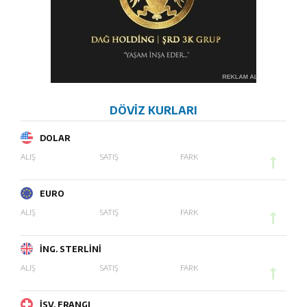
DÖVİZ KURLARI
DOLAR
ALIŞ
SATIŞ
FARK
EURO
ALIŞ
SATIŞ
FARK
İNG. STERLİNİ
ALIŞ
SATIŞ
FARK
İSV. FRANGI