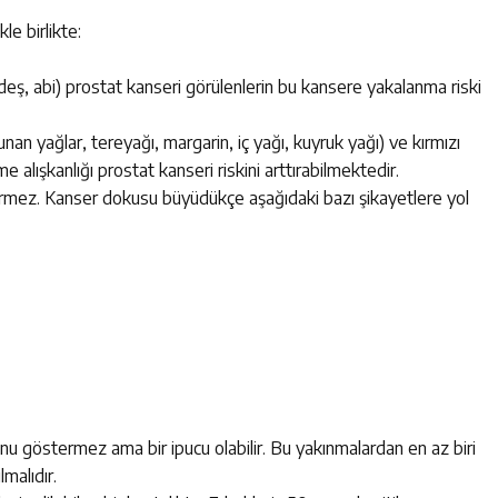
e birlikte:
deş, abi) prostat kanseri görülenlerin bu kansere yakalanma riski
an yağlar, tereyağı, margarin, iç yağı, kuyruk yağı) ve kırmızı
lışkanlığı prostat kanseri riskini arttırabilmektedir.
vermez. Kanser dokusu büyüdükçe aşağıdaki bazı şikayetlere yol
nu göstermez ama bir ipucu olabilir. Bu yakınmalardan en az biri
malıdır.