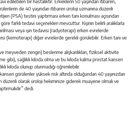
i edilebilen bir hastalıktır. Erkeklerin 50 yaşından itibaren,
rülenlerin de 40 yaşından itibaren üroloji uzmanına düzenli
ijen (PSA) testini yaptırması erken tanı konulması açısından
göre farklı tedavi seçenekleri mevcuttur. Kişinin belirli aralıklarla
arılması veya ışın tedavisi (radyoterapi) erken evrelerde
isi (kemoterapi) diğer evrelerde gerekli görülebilir. Erken tanı ve
ve meyveden zengin) beslenme alışkanlıkları, fiziksel aktivite
 gibi), sağlıklı kiloda olma ve bu kiloda kalma prostat kanseri
ğlıklı kiloda olunup olunmadığı öğrenilebilir.
t kanseri görülenler yüksek risk altında olduğundan 40 yaşınızdan
en düzenli olarak üroloji hekiminize giderek muayene olmalı ve
ptırmalıdır” dedi.