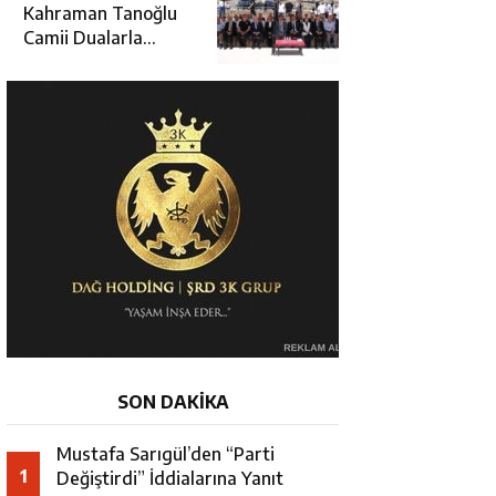
Hamza Aydoğdu’ya
Kahraman Tanoğlu
Ziyaret
Camii Dualarla
İbadete Açıldı
SON DAKİKA
Mustafa Sarıgül’den “Parti
1
Değiştirdi” İddialarına Yanıt