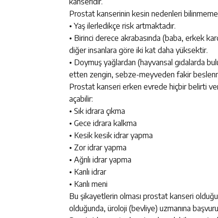
kanseridir.
Prostat kanserinin kesin nedenleri bilinmemekl
• Yaş ilerledikçe risk artmaktadır.
• Birinci derece akrabasında (baba, erkek kar
diğer insanlara göre iki kat daha yüksektir.
• Doymuş yağlardan (hayvansal gıdalarda bulun
etten zengin, sebze-meyveden fakir beslenme a
Prostat kanseri erken evrede hiçbir belirti 
açabilir:
• Sık idrara çıkma
• Gece idrara kalkma
• Kesik kesik idrar yapma
• Zor idrar yapma
• Ağrılı idrar yapma
• Kanlı idrar
• Kanlı meni
Bu şikayetlerin olması prostat kanseri olduğu
olduğunda, üroloji (bevliye) uzmanına başvurul