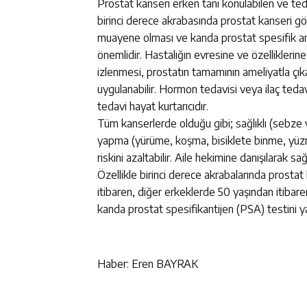
Prostat kanseri erken tanı konulabilen ve tedav
birinci derece akrabasında prostat kanseri gö
muayene olması ve kanda prostat spesifik ant
önemlidir. Hastalığın evresine ve özelliklerine 
izlenmesi, prostatın tamamının ameliyatla çık
uygulanabilir. Hormon tedavisi veya ilaç tedav
tedavi hayat kurtarıcıdır.
Tüm kanserlerde olduğu gibi; sağlıklı (sebze 
yapma (yürüme, koşma, bisiklete binme, yüzme
riskini azaltabilir. Aile hekimine danışılarak sa
Özellikle birinci derece akrabalarında prosta
itibaren, diğer erkeklerde 50 yaşından itibar
kanda prostat spesifikantijen (PSA) testini ya
Haber: Eren BAYRAK