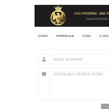
DÜNYA
FARKINDALIK
GÜNÜ
İL SA