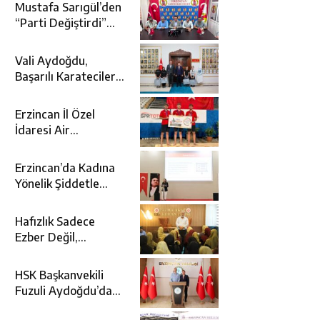
Mustafa Sarıgül’den
“Parti Değiştirdi”
İddialarına Yanıt
Vali Aydoğdu,
Başarılı Karatecileri
Makamında Ağırladı
Erzincan İl Özel
İdaresi Air
Badminton’da
Türkiye Şampiyonu
Erzincan’da Kadına
Oldu
Yönelik Şiddetle
Mücadele İçin
Kurumlar Bir Araya
Hafızlık Sadece
Geldi
Ezber Değil,
Kur’an’ın Anlamıyla
Yaşamaktır
HSK Başkanvekili
Fuzuli Aydoğdu’dan
Erzincan Valisi