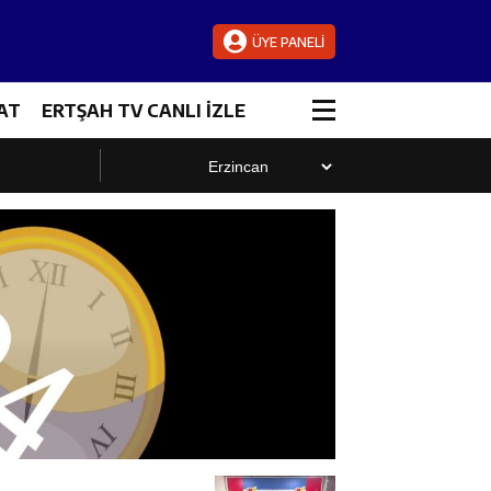
ÜYE PANELİ
AT
ERTŞAH TV CANLI İZLE