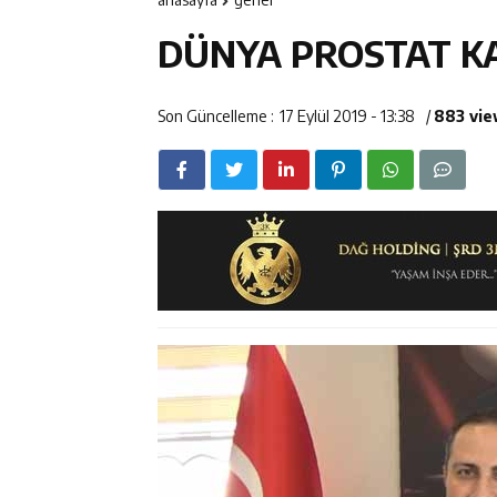
11:37
Kavakyoluspor’
DÜNYA PROSTAT K
11:36
Kemah Belediye
11:35
Mercan’da Patat
Son Güncelleme :
17 Eylül 2019 - 13:38
/
883 vi
16:40
Mustafa Sarıgü