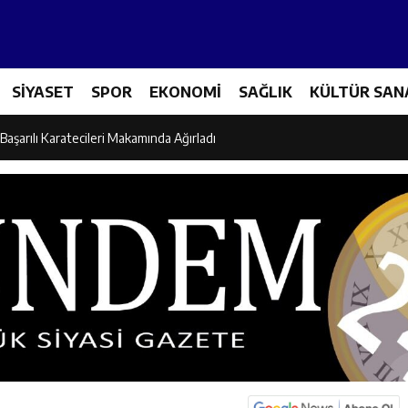
es Üreticileriyle Sektörün Geleceği Masaya Yatırıldı
SİYASET
SPOR
EKONOMİ
SAĞLIK
KÜLTÜR SAN
l’den “Parti Değiştirdi” İddialarına Yanıt
Başarılı Karatecileri Makamında Ağırladı
el İdaresi Air Badminton’da Türkiye Şampiyonu Oldu
dına Yönelik Şiddetle Mücadele İçin Kurumlar Bir Araya Geldi
 Ezber Değil, Kur’an’ın Anlamıyla Yaşamaktır
ili Fuzuli Aydoğdu’dan Erzincan Valisi Hamza Aydoğdu’ya Ziyaret
lu Camii Dualarla İbadete Açıldı