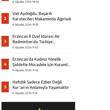
8 Ağustos 2026-16:40
Vali Aydoğdu, Başarılı
2
Karatecileri Makamında Ağırladı
8 Ağustos 2026-16:39
Erzincan İl Özel İdaresi Air
3
Badminton’da Türkiye
Şampiyonu Oldu
8 Ağustos 2026-11:43
Erzincan’da Kadına Yönelik
4
Şiddetle Mücadele İçin Kurumlar
Bir Araya Geldi
8 Ağustos 2026-11:42
Hafızlık Sadece Ezber Değil,
5
Kur’an’ın Anlamıyla Yaşamaktır
8 Ağustos 2026-11:41