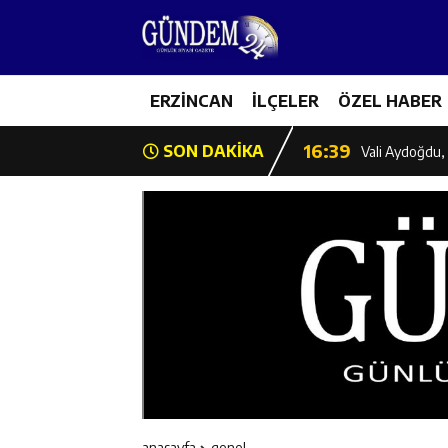
11:35
Mercan’da Patat
16:40
ERZİNCAN
İLÇELER
ÖZEL HABER
Mustafa Sarıgü
16:39
SON DAKİKA
Vali Aydoğdu, 
11:43
Erzincan İl Öz
11:42
Erzincan’da Ka
11:41
Hafızlık Sadece
11:40
HSK Başkanvek
11:39
Kahraman Tanoğ
anasayfa
genel