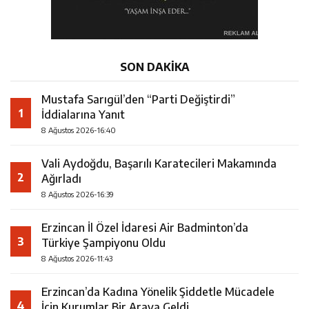
SON DAKİKA
Mustafa Sarıgül’den “Parti Değiştirdi”
1
İddialarına Yanıt
8 Ağustos 2026-16:40
Vali Aydoğdu, Başarılı Karatecileri Makamında
2
Ağırladı
8 Ağustos 2026-16:39
Erzincan İl Özel İdaresi Air Badminton’da
3
Türkiye Şampiyonu Oldu
8 Ağustos 2026-11:43
Erzincan’da Kadına Yönelik Şiddetle Mücadele
4
İçin Kurumlar Bir Araya Geldi