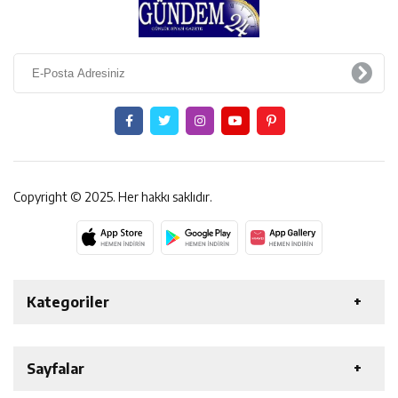
Copyright © 2025. Her hakkı saklıdır.
Kategoriler
ERZİNCAN
GENEL
EKONOMİ
SAĞLIK
Sayfalar
ÖZEL HABER
ETKİNLİK