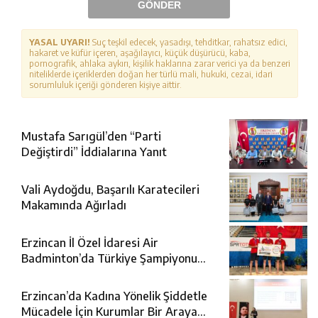
GÖNDER
YASAL UYARI!
Suç teşkil edecek, yasadışı, tehditkar, rahatsız edici,
hakaret ve küfür içeren, aşağılayıcı, küçük düşürücü, kaba,
pornografik, ahlaka aykırı, kişilik haklarına zarar verici ya da benzeri
niteliklerde içeriklerden doğan her türlü mali, hukuki, cezai, idari
sorumluluk içeriği gönderen kişiye aittir.
Mustafa Sarıgül’den “Parti
Değiştirdi” İddialarına Yanıt
Vali Aydoğdu, Başarılı Karatecileri
Makamında Ağırladı
Erzincan İl Özel İdaresi Air
Badminton’da Türkiye Şampiyonu
Oldu
Erzincan’da Kadına Yönelik Şiddetle
Mücadele İçin Kurumlar Bir Araya