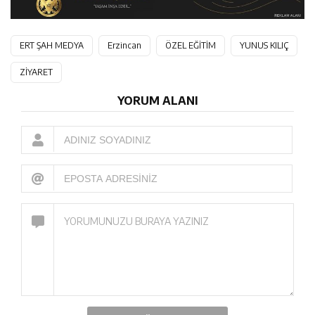
ERT ŞAH MEDYA
Erzincan
ÖZEL EĞİTİM
YUNUS KILIÇ
ZİYARET
YORUM ALANI