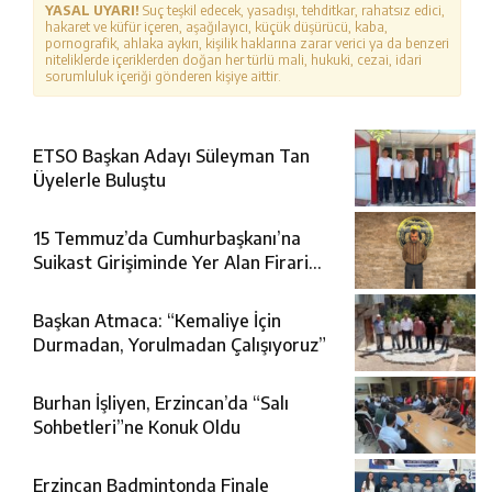
YASAL UYARI!
Suç teşkil edecek, yasadışı, tehditkar, rahatsız edici,
hakaret ve küfür içeren, aşağılayıcı, küçük düşürücü, kaba,
pornografik, ahlaka aykırı, kişilik haklarına zarar verici ya da benzeri
niteliklerde içeriklerden doğan her türlü mali, hukuki, cezai, idari
sorumluluk içeriği gönderen kişiye aittir.
ETSO Başkan Adayı Süleyman Tan
Üyelerle Buluştu
15 Temmuz’da Cumhurbaşkanı’na
Suikast Girişiminde Yer Alan Firari
FETÖ Şüphelisi Yakalandı
Başkan Atmaca: “Kemaliye İçin
Durmadan, Yorulmadan Çalışıyoruz”
Burhan İşliyen, Erzincan’da “Salı
Sohbetleri”ne Konuk Oldu
Erzincan Badmintonda Finale