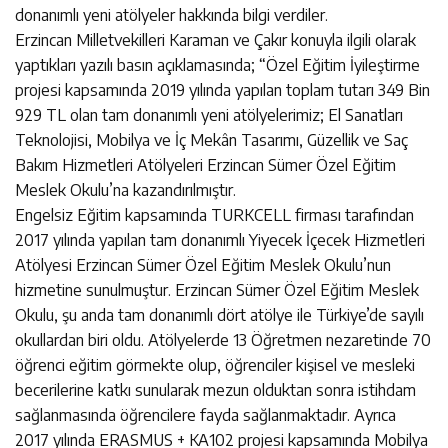
donanımlı yeni atölyeler hakkında bilgi verdiler.
Erzincan Milletvekilleri Karaman ve Çakır konuyla ilgili olarak
yaptıkları yazılı basın açıklamasında; “Özel Eğitim İyileştirme
projesi kapsamında 2019 yılında yapılan toplam tutarı 349 Bin
929 TL olan tam donanımlı yeni atölyelerimiz; El Sanatları
Teknolojisi, Mobilya ve İç Mekân Tasarımı, Güzellik ve Saç
Bakım Hizmetleri Atölyeleri Erzincan Sümer Özel Eğitim
Meslek Okulu’na kazandırılmıştır.
Engelsiz Eğitim kapsamında TURKCELL firması tarafından
2017 yılında yapılan tam donanımlı Yiyecek İçecek Hizmetleri
Atölyesi Erzincan Sümer Özel Eğitim Meslek Okulu’nun
hizmetine sunulmuştur. Erzincan Sümer Özel Eğitim Meslek
Okulu, şu anda tam donanımlı dört atölye ile Türkiye’de sayılı
okullardan biri oldu. Atölyelerde 13 Öğretmen nezaretinde 70
öğrenci eğitim görmekte olup, öğrenciler kişisel ve mesleki
becerilerine katkı sunularak mezun olduktan sonra istihdam
sağlanmasında öğrencilere fayda sağlanmaktadır. Ayrıca
2017 yılında ERASMUS + KA102 projesi kapsamında Mobilya