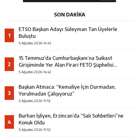
SON DAKİKA
ETSO Başkan Adayı Süleyman Tan Üyelerle
1
Buluştu
5 Ağustos 2026-14:43
15 Temmuz’da Cumhurbaşkanı’na Suikast
2
Girişiminde Yer Alan Firari FETÖ Şüphelisi
Yakalandı
5 Ağustos 2026-14:42
Başkan Atmaca: “Kemaliye İçin Durmadan,
3
Yorulmadan Çalışıyoruz”
5 Ağustos 2026-11:53
Burhan İşliyen, Erzincan’da “Salı Sohbetleri”ne
4
Konuk Oldu
5 Ağustos 2026-11:52