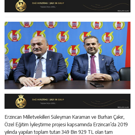
11:45
Kemah’da Sultanmelik Giriş Mevkii Yol Genişletme
11:44
Kemaliye’de Kadına Yönelik Şiddetle Mücadele Eğitimi
Çalışmaları Başladı
14:43
ETSO Başkan Adayı Süleyman Tan Üyelerle Buluştu
Düzenlendi
Erzincan Milletvekilleri Süleyman Karaman ve Burhan Çakır,
Özel Eğitim İyileştirme projesi kapsamında Erzincan’da 2019
yılında yapılan toplam tutarı 349 Bin 929 TL olan tam