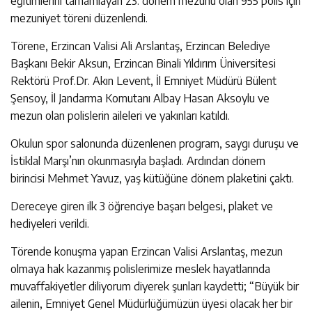
eğitimlerini tamamlayan 23. dönem mezunu olan 955 polis için
mezuniyet töreni düzenlendi.
Törene, Erzincan Valisi Ali Arslantaş, Erzincan Belediye
Başkanı Bekir Aksun, Erzincan Binali Yıldırım Üniversitesi
Rektörü Prof.Dr. Akın Levent, İl Emniyet Müdürü Bülent
Şensoy, İl Jandarma Komutanı Albay Hasan Aksoylu ve
mezun olan polislerin aileleri ve yakınları katıldı.
Okulun spor salonunda düzenlenen program, saygı duruşu ve
İstiklal Marşı’nın okunmasıyla başladı. Ardından dönem
birincisi Mehmet Yavuz, yaş kütüğüne dönem plaketini çaktı.
Dereceye giren ilk 3 öğrenciye başarı belgesi, plaket ve
hediyeleri verildi.
Törende konuşma yapan Erzincan Valisi Arslantaş, mezun
olmaya hak kazanmış polislerimize meslek hayatlarında
muvaffakiyetler diliyorum diyerek şunları kaydetti; “Büyük bir
ailenin, Emniyet Genel Müdürlüğümüzün üyesi olacak her bir