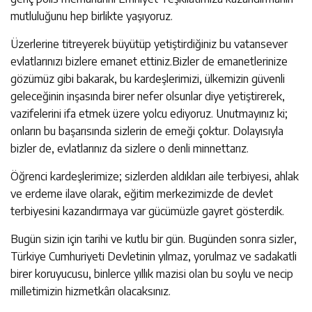
mutluluğunu hep birlikte yaşıyoruz.
Üzerlerine titreyerek büyütüp yetiştirdiğiniz bu vatansever
evlatlarınızı bizlere emanet ettiniz.Bizler de emanetlerinize
gözümüz gibi bakarak, bu kardeşlerimizi, ülkemizin güvenli
geleceğinin inşasında birer nefer olsunlar diye yetiştirerek,
vazifelerini ifa etmek üzere yolcu ediyoruz. Unutmayınız ki;
onların bu başarısında sizlerin de emeği çoktur. Dolayısıyla
bizler de, evlatlarınız da sizlere o denli minnettarız.
Öğrenci kardeşlerimize; sizlerden aldıkları aile terbiyesi, ahlak
ve erdeme ilave olarak, eğitim merkezimizde de devlet
terbiyesini kazandırmaya var gücümüzle gayret gösterdik.
Bugün sizin için tarihi ve kutlu bir gün. Bugünden sonra sizler,
Türkiye Cumhuriyeti Devletinin yılmaz, yorulmaz ve sadakatli
birer koruyucusu, binlerce yıllık mazisi olan bu soylu ve necip
milletimizin hizmetkârı olacaksınız.