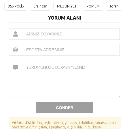
955 POLİS
Erzincan
MEZUNİYET
POMEM
Tören
YORUM ALANI
GÖNDER
YASAL UYARI!
Suç teşkil edecek, yasadışı, tehditkar, rahatsız edici,
hakaret ve küfür içeren, aşağılayıcı, küçük düşürücü, kaba,