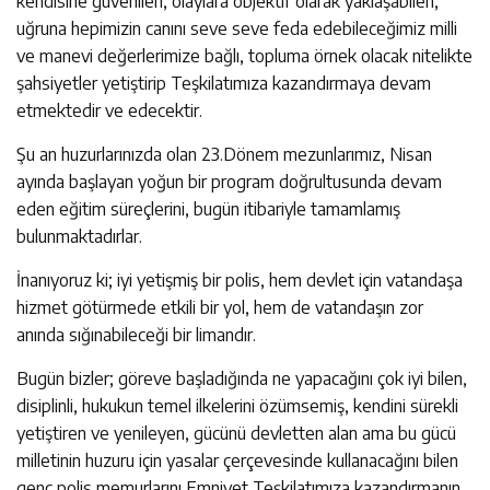
kendisine güvenilen, olaylara objektif olarak yaklaşabilen,
uğruna hepimizin canını seve seve feda edebileceğimiz milli
ve manevi değerlerimize bağlı, topluma örnek olacak nitelikte
şahsiyetler yetiştirip Teşkilatımıza kazandırmaya devam
etmektedir ve edecektir.
Şu an huzurlarınızda olan 23.Dönem mezunlarımız, Nisan
ayında başlayan yoğun bir program doğrultusunda devam
eden eğitim süreçlerini, bugün itibariyle tamamlamış
bulunmaktadırlar.
İnanıyoruz ki; iyi yetişmiş bir polis, hem devlet için vatandaşa
hizmet götürmede etkili bir yol, hem de vatandaşın zor
anında sığınabileceği bir limandır.
Bugün bizler; göreve başladığında ne yapacağını çok iyi bilen,
disiplinli, hukukun temel ilkelerini özümsemiş, kendini sürekli
yetiştiren ve yenileyen, gücünü devletten alan ama bu gücü
milletinin huzuru için yasalar çerçevesinde kullanacağını bilen
genç polis memurlarını Emniyet Teşkilatımıza kazandırmanın