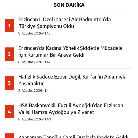
SON DAKİKA
Erzincan İl Özel İdaresi Air Badminton’da
1
Türkiye Şampiyonu Oldu
8 Ağustos 2026-11:43
Erzincan’da Kadına Yönelik Şiddetle Mücadele
2
İçin Kurumlar Bir Araya Geldi
8 Ağustos 2026-11:42
Hafızlık Sadece Ezber Değil, Kur’an’ın Anlamıyla
3
Yaşamaktır
8 Ağustos 2026-11:41
HSK Başkanvekili Fuzuli Aydoğdu’dan Erzincan
4
Valisi Hamza Aydoğdu’ya Ziyaret
8 Ağustos 2026-11:40
Kahraman Tanoğlu Camii Dualarla İbadete Açıldı