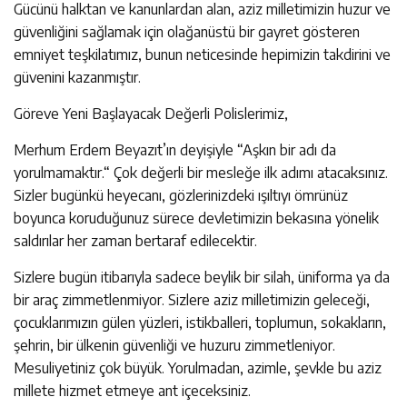
Gücünü halktan ve kanunlardan alan, aziz milletimizin huzur ve
güvenliğini sağlamak için olağanüstü bir gayret gösteren
emniyet teşkilatımız, bunun neticesinde hepimizin takdirini ve
güvenini kazanmıştır.
Göreve Yeni Başlayacak Değerli Polislerimiz,
Merhum Erdem Beyazıt’ın deyişiyle “Aşkın bir adı da
yorulmamaktır.“ Çok değerli bir mesleğe ilk adımı atacaksınız.
Sizler bugünkü heyecanı, gözlerinizdeki ışıltıyı ömrünüz
boyunca koruduğunuz sürece devletimizin bekasına yönelik
saldırılar her zaman bertaraf edilecektir.
Sizlere bugün itibarıyla sadece beylik bir silah, üniforma ya da
bir araç zimmetlenmiyor. Sizlere aziz milletimizin geleceği,
çocuklarımızın gülen yüzleri, istikballeri, toplumun, sokakların,
şehrin, bir ülkenin güvenliği ve huzuru zimmetleniyor.
Mesuliyetiniz çok büyük. Yorulmadan, azimle, şevkle bu aziz
millete hizmet etmeye ant içeceksiniz.