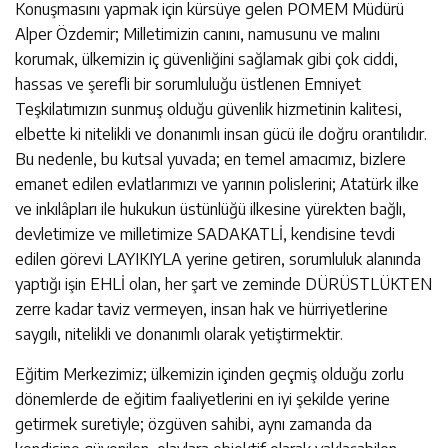
Konuşmasını yapmak için kürsüye gelen POMEM Müdürü
Alper Özdemir; Milletimizin canını, namusunu ve malını
korumak, ülkemizin iç güvenliğini sağlamak gibi çok ciddi,
hassas ve şerefli bir sorumluluğu üstlenen Emniyet
Teşkilatımızın sunmuş olduğu güvenlik hizmetinin kalitesi,
elbette ki nitelikli ve donanımlı insan gücü ile doğru orantılıdır.
Bu nedenle, bu kutsal yuvada; en temel amacımız, bizlere
emanet edilen evlatlarımızı ve yarının polislerini; Atatürk ilke
ve inkılâpları ile hukukun üstünlüğü ilkesine yürekten bağlı,
devletimize ve milletimize SADAKATLİ, kendisine tevdi
edilen görevi LAYIKIYLA yerine getiren, sorumluluk alanında
yaptığı işin EHLİ olan, her şart ve zeminde DÜRÜSTLÜKTEN
zerre kadar taviz vermeyen, insan hak ve hürriyetlerine
saygılı, nitelikli ve donanımlı olarak yetiştirmektir.
Eğitim Merkezimiz; ülkemizin içinden geçmiş olduğu zorlu
dönemlerde de eğitim faaliyetlerini en iyi şekilde yerine
getirmek suretiyle; özgüven sahibi, aynı zamanda da