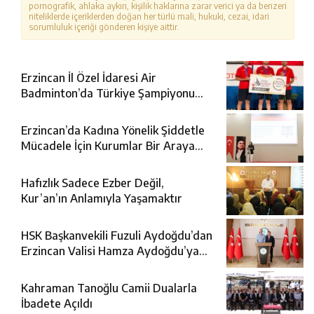
pornografik, ahlaka aykırı, kişilik haklarına zarar verici ya da benzeri
niteliklerde içeriklerden doğan her türlü mali, hukuki, cezai, idari
sorumluluk içeriği gönderen kişiye aittir.
Erzincan İl Özel İdaresi Air
Badminton’da Türkiye Şampiyonu
Oldu
Erzincan’da Kadına Yönelik Şiddetle
Mücadele İçin Kurumlar Bir Araya
Geldi
Hafızlık Sadece Ezber Değil,
Kur’an’ın Anlamıyla Yaşamaktır
HSK Başkanvekili Fuzuli Aydoğdu’dan
Erzincan Valisi Hamza Aydoğdu’ya
Ziyaret
Kahraman Tanoğlu Camii Dualarla
İbadete Açıldı