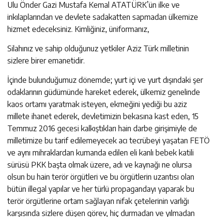
Ulu Önder Gazi Mustafa Kemal ATATÜRK’ün ilke ve
inkılaplarından ve devlete sadakatten sapmadan ülkemize
hizmet edeceksiniz. Kimliğiniz, üniformanız,
Silahınız ve sahip olduğunuz yetkiler Aziz Türk milletinin
sizlere birer emanetidir.
İçinde bulunduğumuz dönemde; yurt içi ve yurt dışındaki şer
odaklarının güdümünde hareket ederek, ülkemiz genelinde
kaos ortamı yaratmak isteyen, ekmeğini yediği bu aziz
millete ihanet ederek, devletimizin bekasına kast eden, 15
Temmuz 2016 gecesi kalkıştıkları hain darbe girişimiyle de
milletimize bu tarif edilemeyecek acı tecrübeyi yaşatan FETÖ
ve aynı mihraklardan kumanda edilen eli kanlı bebek katili
sürüsü PKK başta olmak üzere, adı ve kaynağı ne olursa
olsun bu hain terör örgütleri ve bu örgütlerin uzantısı olan
bütün illegal yapılar ve her türlü propagandayı yaparak bu
terör örgütlerine ortam sağlayan nifak çetelerinin varlığı
karşısında sizlere düşen görev, hiç durmadan ve yılmadan