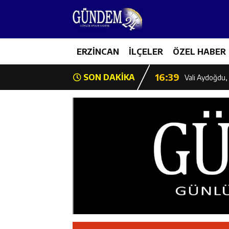
11:35
Mercan’da Patat
16:40
ERZİNCAN
İLÇELER
ÖZEL HABER
Mustafa Sarıgü
16:39
SON DAKİKA
Vali Aydoğdu, 
11:43
Erzincan İl Öz
11:42
Erzincan’da Ka
11:41
Hafızlık Sadece
11:40
HSK Başkanvek
11:39
Kahraman Tanoğ