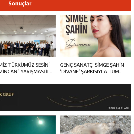
dan PGL Başvurusu: Gözler TFF’nin Kararında
Sonuçlar
si’nden Cirgişin Mahallesi’nde İstişare Buluşması
es Üreticileriyle Sektörün Geleceği Masaya Yatırıldı
l’den “Parti Değiştirdi” İddialarına Yanıt
MİZ TÜRKÜMÜZ SESİNİ
GENÇ SANATÇI SİMGE ŞAHİN
ZİNCAN” YARIŞMASI İL
‘DİVANE’ ŞARKISIYLA TÜM
 GERÇEKLEŞTİRİLDİ
DİJİTAL PLATFORMLARDA