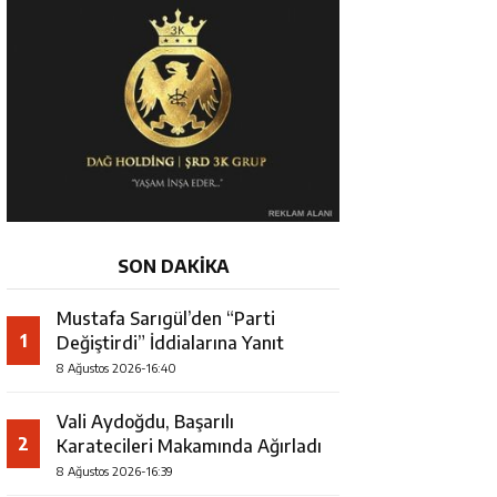
SON DAKİKA
Mustafa Sarıgül’den “Parti
1
Değiştirdi” İddialarına Yanıt
8 Ağustos 2026-16:40
Vali Aydoğdu, Başarılı
2
Karatecileri Makamında Ağırladı
8 Ağustos 2026-16:39