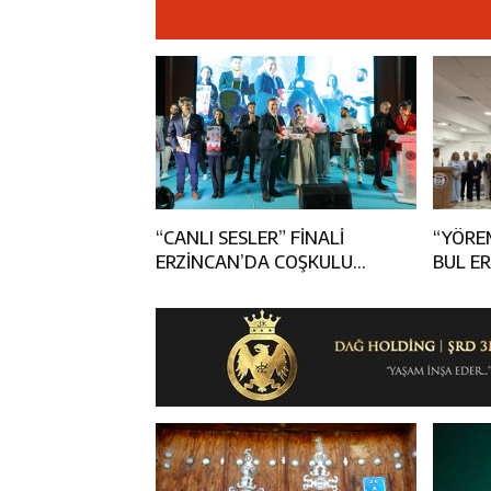
11:37
Kavakyoluspor’
11:36
Kemah Belediye
11:35
Mercan’da Patat
16:40
Mustafa Sarıgü
“CANLI SESLER” FİNALİ
“YÖRE
ERZİNCAN’DA COŞKULU
BUL ER
ANLARA SAHNE OLDU
FİNALİ