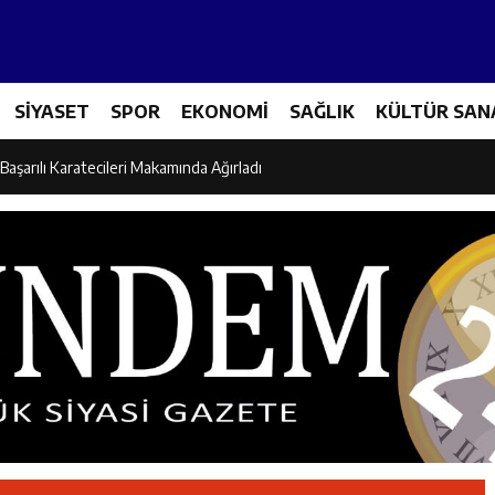
es Üreticileriyle Sektörün Geleceği Masaya Yatırıldı
SİYASET
SPOR
EKONOMİ
SAĞLIK
KÜLTÜR SAN
l’den “Parti Değiştirdi” İddialarına Yanıt
Başarılı Karatecileri Makamında Ağırladı
el İdaresi Air Badminton’da Türkiye Şampiyonu Oldu
dına Yönelik Şiddetle Mücadele İçin Kurumlar Bir Araya Geldi
 Ezber Değil, Kur’an’ın Anlamıyla Yaşamaktır
ili Fuzuli Aydoğdu’dan Erzincan Valisi Hamza Aydoğdu’ya Ziyaret
lu Camii Dualarla İbadete Açıldı