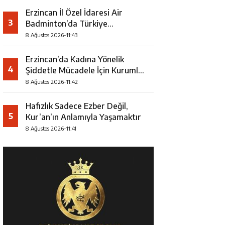
Erzincan İl Özel İdaresi Air
3
Badminton’da Türkiye
Şampiyonu Oldu
8 Ağustos 2026-11:43
Erzincan’da Kadına Yönelik
4
Şiddetle Mücadele İçin Kurumlar
Bir Araya Geldi
8 Ağustos 2026-11:42
Hafızlık Sadece Ezber Değil,
5
Kur’an’ın Anlamıyla Yaşamaktır
8 Ağustos 2026-11:41