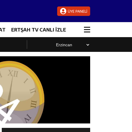
ÜYE PANELİ
AT
ERTŞAH TV CANLI İZLE