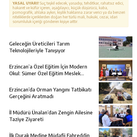
YASAL UYARI!
Suç teşkil edecek, yasadışı, tehditkar, rahatsız edici,
hakaret ve küfür içeren, aşağılayıcı, küçük düşürücü, kaba,
pornografik, ahlaka aykırı, kişilik haklarına zarar verici ya da benzeri
niteliklerde içeriklerden doğan her türlü mali, hukuki, cezai, idari
sorumluluk içeriği gönderen kişiye aittir.
Geleceğin Üreticileri Tarım
Teknolojileriyle Tanışıyor
Erzincan’a Özel Eğitim İçin Modern
Okul: Sümer Özel Eğitim Meslek
Okulu Protokolü İmzalandı
Erzincan’da Orman Yangını Tatbikatı
Gerçeğini Aratmadı
İl Müdürü Ünalan’dan Zengin Ailesine
Taziye Ziyareti
İlk Durak Medine Müdafii Fahreddin