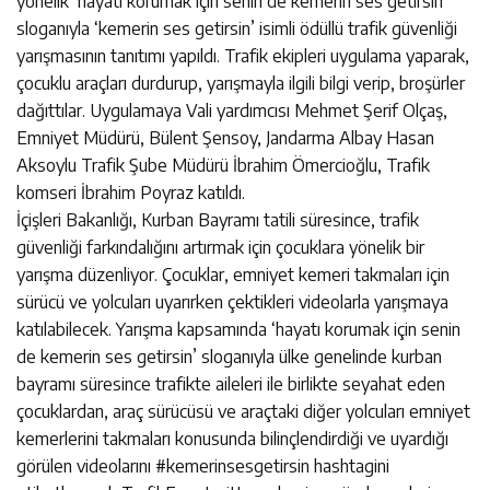
yönelik ‘hayatı korumak için senin de kemerin ses getirsin’
sloganıyla ‘kemerin ses getirsin’ isimli ödüllü trafik güvenliği
yarışmasının tanıtımı yapıldı. Trafik ekipleri uygulama yaparak,
çocuklu araçları durdurup, yarışmayla ilgili bilgi verip, broşürler
dağıttılar. Uygulamaya Vali yardımcısı Mehmet Şerif Olçaş,
Emniyet Müdürü, Bülent Şensoy, Jandarma Albay Hasan
Aksoylu Trafik Şube Müdürü İbrahim Ömercioğlu, Trafik
komseri İbrahim Poyraz katıldı.
İçişleri Bakanlığı, Kurban Bayramı tatili süresince, trafik
güvenliği farkındalığını artırmak için çocuklara yönelik bir
yarışma düzenliyor. Çocuklar, emniyet kemeri takmaları için
sürücü ve yolcuları uyarırken çektikleri videolarla yarışmaya
katılabilecek. Yarışma kapsamında ‘hayatı korumak için senin
de kemerin ses getirsin’ sloganıyla ülke genelinde kurban
bayramı süresince trafikte aileleri ile birlikte seyahat eden
çocuklardan, araç sürücüsü ve araçtaki diğer yolcuları emniyet
kemerlerini takmaları konusunda bilinçlendirdiği ve uyardığı
görülen videolarını #kemerinsesgetirsin hashtagini