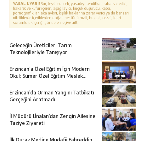
YASAL UYARI!
Suç teşkil edecek, yasadışı, tehditkar, rahatsız edici,
hakaret ve küfür içeren, aşağılayıcı, küçük düşürücü, kaba,
pornografik, ahlaka aykırı, kişilik haklarına zarar verici ya da benzeri
niteliklerde içeriklerden doğan her türlü mali, hukuki, cezai, idari
sorumluluk içeriği gönderen kişiye aittir.
Geleceğin Üreticileri Tarım
Teknolojileriyle Tanışıyor
Erzincan’a Özel Eğitim İçin Modern
Okul: Sümer Özel Eğitim Meslek
Okulu Protokolü İmzalandı
Erzincan’da Orman Yangını Tatbikatı
Gerçeğini Aratmadı
İl Müdürü Ünalan’dan Zengin Ailesine
Taziye Ziyareti
İlk Durak Medine Müdafii Fahreddin