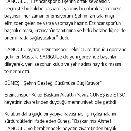
TANOĞLU, “Erzincanspor bu şehrin ortak sevdasıdır.
Geçmişte bu kulübe başkanlık yapmış biri olarak takımımızın
başarısını her zaman önemsiyorum. Şehrimizin takımı için
elimizden gelen ne varsa yapmaya hazırız. Erzincanspor’un
başarılı olması, Erzincan’ın tanıtımına ve birlik beraberliğine de
önemli katkı sağlayacaktır.” dedi.
TANOĞLU ayrıca, Erzincanspor Teknik Direktörlüğü görevine
getirilen Mustafa SARIGÜL’e de yeni görevinde başarılar
dileyerek, yeni sezonun kulüp ve şehir adına hayırlı olmasını
temenni etti.
GÜNEŞ: “Şehrin Desteği Gücümüze Güç Katıyor”
Erzincanspor Kulüp Başkanı Alaattin Yavuz GÜNEŞ ise ETSO
heyetinin ziyaretinden duyduğu memnuniyeti dile getirdi.
Kulübün daha güçlü bir yapıya kavuşması için çalışmalarını
sürdürdüklerini ifade eden Güneş, “Başkanımız Ahmet
TANOĞLU ve beraberindeki heyetin ziyaretinden büyük