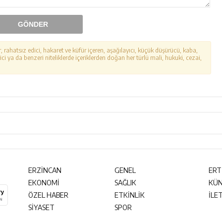
GÖNDER
r, rahatsız edici, hakaret ve küfür içeren, aşağılayıcı, küçük düşürücü, kaba,
ici ya da benzeri niteliklerde içeriklerden doğan her türlü mali, hukuki, cezai,
ERZİNCAN
GENEL
ERT
EKONOMİ
SAĞLIK
KÜ
ÖZEL HABER
ETKİNLİK
İLE
SİYASET
SPOR