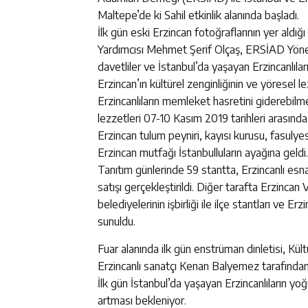
Maltepe’de ki Sahil etkinlik alanında başladı.
İlk gün eski Erzincan fotoğraflarının yer aldığı 
Yardımcısı Mehmet Şerif Olçaş, ERSİAD Yöneti
davetliler ve İstanbul’da yaşayan Erzincanlıların
Erzincan’ın kültürel zenginliğinin ve yöresel le
Erzincanlıların memleket hasretini giderebilmes
lezzetleri 07-10 Kasım 2019 tarihleri arasınd
Erzincan tulum peyniri, kayısı kurusu, fasulyes
Erzincan mutfağı İstanbulluların ayağına geldi.
Tanıtım günlerinde 59 stantta, Erzincanlı esnaf
satışı gerçekleştirildi. Diğer tarafta Erzincan
belediyelerinin işbirliği ile ilçe stantları ve 
sunuldu.
Fuar alanında ilk gün enstrüman dinletisi, Kü
Erzincanlı sanatçı Kenan Balyemez tarafından 
İlk gün İstanbul’da yaşayan Erzincanlıların yoğ
artması bekleniyor.