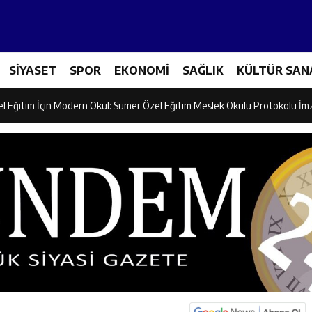
ncular Erzincan Ticaret Ve Sanayi Odası’nı Ziyaret Etti
SİYASET
SPOR
EKONOMİ
SAĞLIK
KÜLTÜR SAN
icileri Tarım Teknolojileriyle Tanışıyor
el Eğitim İçin Modern Okul: Sümer Özel Eğitim Meslek Okulu Protokolü İm
rman Yangını Tatbikatı Gerçeğini Aratmadı
an’dan Zengin Ailesine Taziye Ziyareti
ine Müdafii Fahreddin Paşa’nın Kızının Kabri
 ve Sosyal Hizmetler İl Müdürlüğünde Değerlendirme Toplantısı
n Projesi Kapsamında Öğrencilere Güvenlik Eğitimi