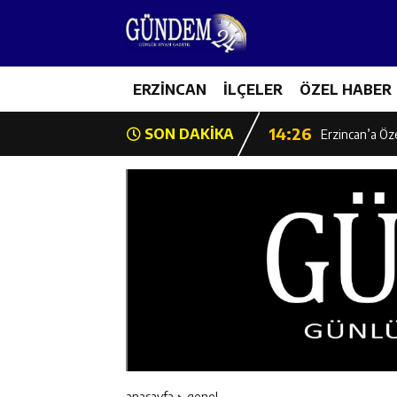
14:22
Milli Badminto
14:26
ERZİNCAN
İLÇELER
ÖZEL HABER
Geleceğin Üret
14:26
SON DAKİKA
Erzincan’a Öz
14:25
Erzincan’da O
14:25
İl Müdürü Ünal
14:24
İlk Durak Med
14:24
Erzincan Aile
14:23
Değer Erzinca
anasayfa
genel