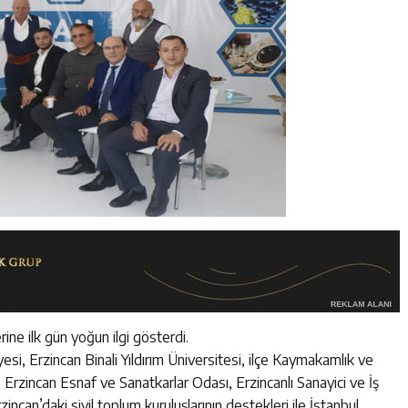
rine ilk gün yoğun ilgi gösterdi.
esi, Erzincan Binali Yıldırım Üniversitesi, ilçe Kaymakamlık ve
 Erzincan Esnaf ve Sanatkarlar Odası, Erzincanlı Sanayici ve İş
ncan’daki sivil toplum kuruluşlarının destekleri ile İstanbul