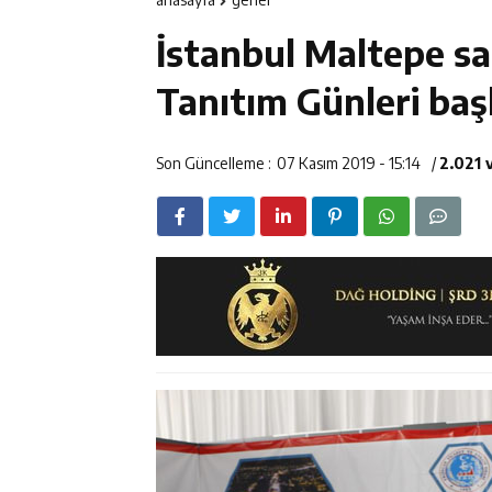
14:23
Kemah Belediy
İstanbul Maltepe sa
14:22
30 İlde Deaş 
Tanıtım Günleri baş
14:22
Milli Badminto
Son Güncelleme :
07 Kasım 2019 - 15:14
/
2.021 
14:26
Geleceğin Üret