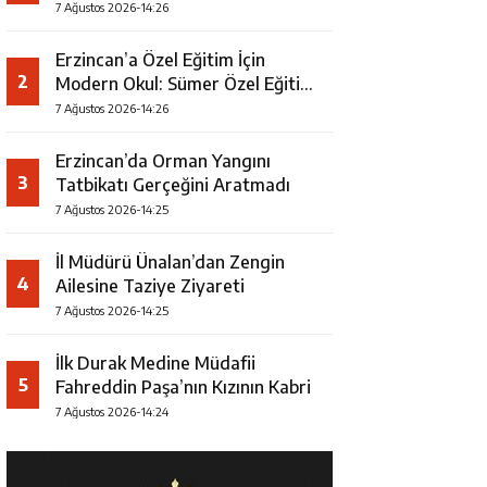
7 Ağustos 2026-14:26
Erzincan’a Özel Eğitim İçin
2
Modern Okul: Sümer Özel Eğitim
Meslek Okulu Protokolü
7 Ağustos 2026-14:26
İmzalandı
Erzincan’da Orman Yangını
3
Tatbikatı Gerçeğini Aratmadı
7 Ağustos 2026-14:25
İl Müdürü Ünalan’dan Zengin
4
Ailesine Taziye Ziyareti
7 Ağustos 2026-14:25
İlk Durak Medine Müdafii
5
Fahreddin Paşa’nın Kızının Kabri
7 Ağustos 2026-14:24