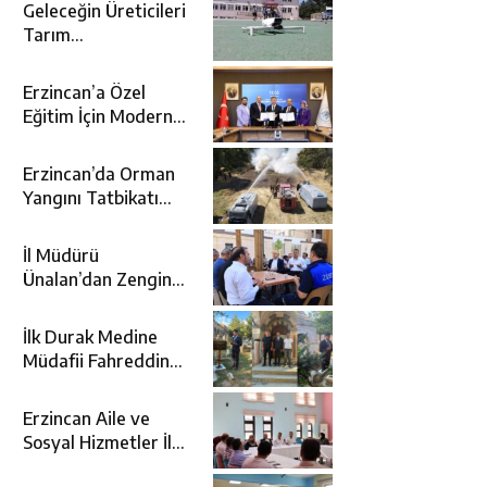
Geleceğin Üreticileri
Tarım
Teknolojileriyle
Tanışıyor
Erzincan’a Özel
Eğitim İçin Modern
Okul: Sümer Özel
Eğitim Meslek Okulu
Erzincan’da Orman
Protokolü İmzalandı
Yangını Tatbikatı
Gerçeğini Aratmadı
İl Müdürü
Ünalan’dan Zengin
Ailesine Taziye
Ziyareti
İlk Durak Medine
Müdafii Fahreddin
Paşa’nın Kızının
Kabri
Erzincan Aile ve
Sosyal Hizmetler İl
Müdürlüğünde