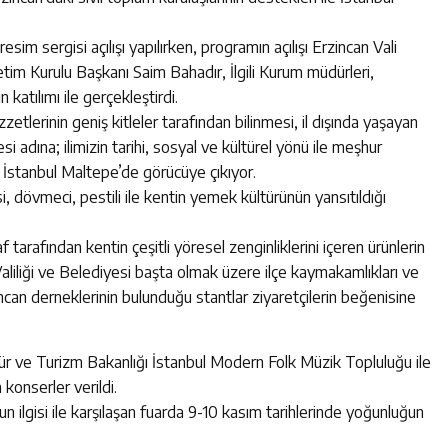
resim sergisi açılışı yapılırken, programın açılışı Erzincan Vali
m Kurulu Başkanı Saim Bahadır, İlgili Kurum müdürleri,
 katılımı ile gerçekleştirdi.
zzetlerinin geniş kitleler tarafından bilinmesi, il dışında yaşayan
i adına; ilimizin tarihi, sosyal ve kültürel yönü ile meşhur
a İstanbul Maltepe’de görücüye çıkıyor.
i, dövmeci, pestili ile kentin yemek kültürünün yansıtıldığı
 tarafından kentin çeşitli yöresel zenginliklerini içeren ürünlerin
 Valiliği ve Belediyesi başta olmak üzere ilçe kaymakamlıkları ve
Erzincan derneklerinin bulunduğu stantlar ziyaretçilerin beğenisine
ltür ve Turizm Bakanlığı İstanbul Modern Folk Müzik Topluluğu ile
konserler verildi.
un ilgisi ile karşılaşan fuarda 9-10 kasım tarihlerinde yoğunluğun