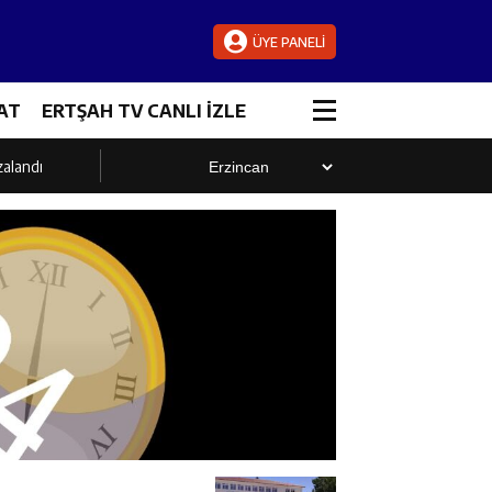
ÜYE PANELİ
AT
ERTŞAH TV CANLI İZLE
zalandı