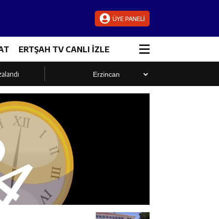
ÜYE PANELİ
AT
ERTŞAH TV CANLI İZLE
zalandı