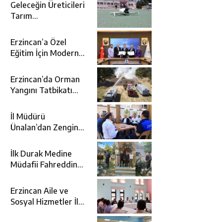
Geleceğin Üreticileri
Tarım
Teknolojileriyle
Tanışıyor
Erzincan’a Özel
Eğitim İçin Modern
Okul: Sümer Özel
Eğitim Meslek Okulu
Erzincan’da Orman
Protokolü İmzalandı
Yangını Tatbikatı
Gerçeğini Aratmadı
İl Müdürü
Ünalan’dan Zengin
Ailesine Taziye
Ziyareti
İlk Durak Medine
Müdafii Fahreddin
Paşa’nın Kızının
Kabri
Erzincan Aile ve
Sosyal Hizmetler İl
Müdürlüğünde