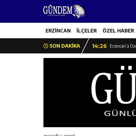
14:22
Milli Badminto
14:26
ERZİNCAN
İLÇELER
ÖZEL HABER
Geleceğin Üret
14:26
SON DAKİKA
Erzincan’a Öz
14:25
Erzincan’da O
14:25
İl Müdürü Ünal
14:24
İlk Durak Med
14:24
Erzincan Aile
14:23
Değer Erzinca
anasayfa
genel