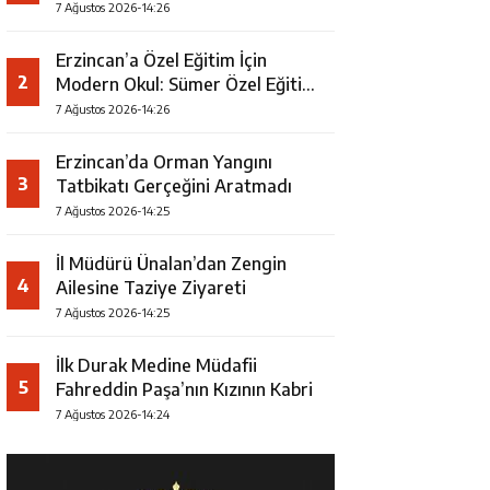
7 Ağustos 2026-14:26
Erzincan’a Özel Eğitim İçin
2
Modern Okul: Sümer Özel Eğitim
Meslek Okulu Protokolü
7 Ağustos 2026-14:26
İmzalandı
Erzincan’da Orman Yangını
3
Tatbikatı Gerçeğini Aratmadı
7 Ağustos 2026-14:25
İl Müdürü Ünalan’dan Zengin
4
Ailesine Taziye Ziyareti
7 Ağustos 2026-14:25
İlk Durak Medine Müdafii
5
Fahreddin Paşa’nın Kızının Kabri
7 Ağustos 2026-14:24