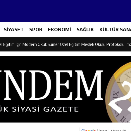
ncular Erzincan Ticaret Ve Sanayi Odası’nı Ziyaret Etti
SİYASET
SPOR
EKONOMİ
SAĞLIK
KÜLTÜR SAN
icileri Tarım Teknolojileriyle Tanışıyor
el Eğitim İçin Modern Okul: Sümer Özel Eğitim Meslek Okulu Protokolü İm
rman Yangını Tatbikatı Gerçeğini Aratmadı
an’dan Zengin Ailesine Taziye Ziyareti
ine Müdafii Fahreddin Paşa’nın Kızının Kabri
 ve Sosyal Hizmetler İl Müdürlüğünde Değerlendirme Toplantısı
n Projesi Kapsamında Öğrencilere Güvenlik Eğitimi