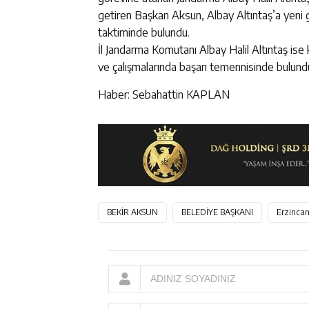
getiren Başkan Aksun, Albay Altıntaş’a yeni g
taktiminde bulundu.
İl Jandarma Komutanı Albay Halil Altıntaş ise
ve çalışmalarında başarı temennisinde bulund
Haber: Sebahattin KAPLAN
BEKİR AKSUN
BELEDİYE BAŞKANI
Erzinca