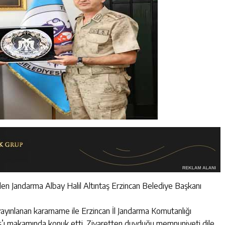
len Jandarma Albay Halil Altıntaş Erzincan Belediye Başkanı
yınlanan kararname ile Erzincan İl Jandarma Komutanlığı
aş’ı makamında konuk etti. Ziyaretten duyduğu memnuniyeti dile